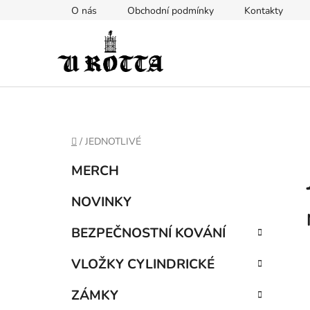
Přejít
O nás
Obchodní podmínky
Kontakty
na
obsah
DOMŮ
/
JEDNOTLIVÉ
P
K
Přeskočit
MERCH
a
kategorie
o
t
s
NOVINKY
e
t
g
BEZPEČNOSTNÍ KOVÁNÍ
r
o
a
r
VLOŽKY CYLINDRICKÉ
i
n
e
n
ZÁMKY
í