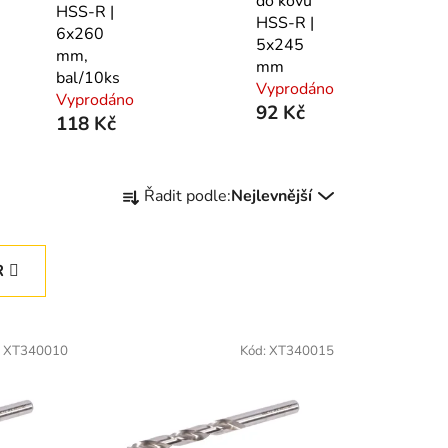
do kovu
HSS-R |
HSS-R |
6x260
5x245
mm,
mm
bal/10ks
Vyprodáno
Vyprodáno
92 Kč
118 Kč
Ř
Řadit podle:
Nejlevnější
a
z
e
R
n
í
p
:
XT340010
Kód:
XT340015
r
o
d
u