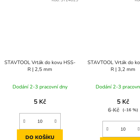
Kód:
ST24025
Kó
STAVTOOL Vrták do kovu HSS-
STAVTOOL Vrták do k
R | 2,5 mm
R | 3,2 mm
Dodání 2-3 pracovní dny
Dodání 2-3 pracovn
5 Kč
5 Kč
6 Kč
(–16 %)
DO KOŠÍKU