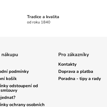
d
o
v
a
á
c
n
Tradice a kvalita
í
í
od roku 1840
p
r
v
k
y
v
o nákupu
Pro zákazníky
ý
p
Kontakty
i
s
dní podmínky
Doprava a platba
u
ní košík
Poradna - tipy a rady
nky odstoupení od
 smlouvy
bjednat?
nky ochrany osobních