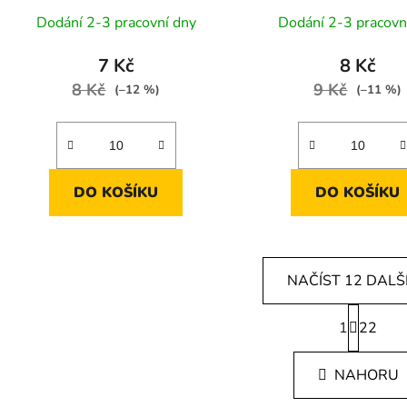
Dodání 2-3 pracovní dny
Dodání 2-3 pracovn
7 Kč
8 Kč
8 Kč
9 Kč
(–12 %)
(–11 %)
DO KOŠÍKU
DO KOŠÍKU
NAČÍST 12 DALŠ
S
1
t
22
O
r
v
á
l
NAHORU
n
á
k