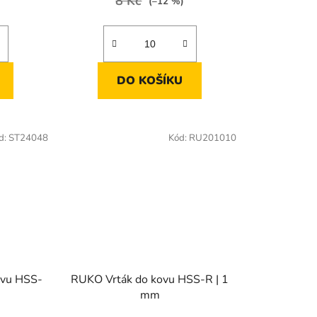
8 Kč
(–12 %)
DO KOŠÍKU
d:
ST24048
Kód:
RU201010
ovu HSS-
RUKO Vrták do kovu HSS-R | 1
mm