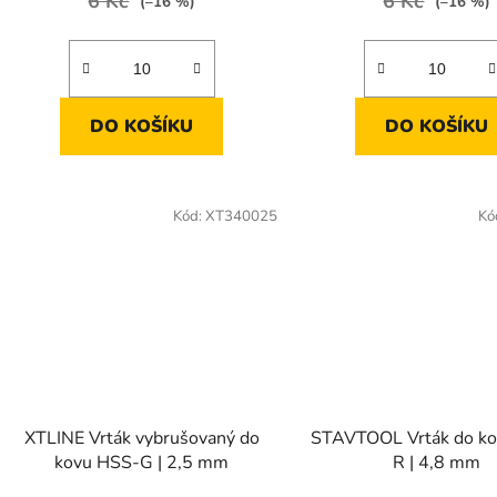
6 Kč
6 Kč
(–16 %)
(–16 %)
DO KOŠÍKU
DO KOŠÍKU
Kód:
XT340025
Kó
XTLINE Vrták vybrušovaný do
STAVTOOL Vrták do k
kovu HSS-G | 2,5 mm
R | 4,8 mm