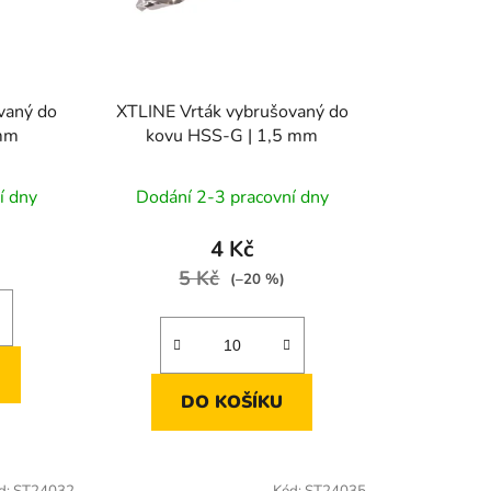
k
t
ů
vaný do
XTLINE Vrták vybrušovaný do
 mm
kovu HSS-G | 1,5 mm
í dny
Dodání 2-3 pracovní dny
4 Kč
5 Kč
(–20 %)
DO KOŠÍKU