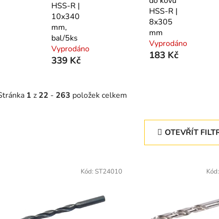
do kovu
HSS-R |
HSS-R |
10x340
8x305
mm,
mm
bal/5ks
Vyprodáno
Vyprodáno
183 Kč
339 Kč
Stránka
1
z
22
-
263
položek celkem
OTEVŘÍT FILT
V
ý
Kód:
ST24010
Kód
p
s