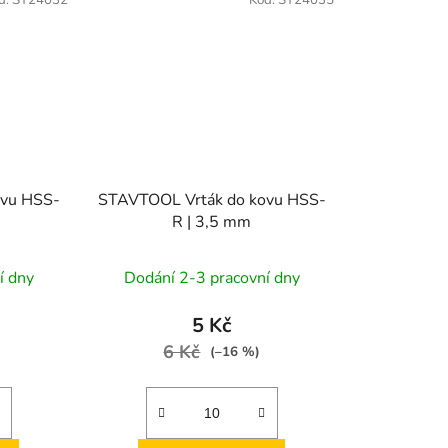
d:
ST24032
Kód:
ST24035
ovu HSS-
STAVTOOL Vrták do kovu HSS-
R | 3,5 mm
í dny
Dodání 2-3 pracovní dny
5 Kč
6 Kč
(–16 %)