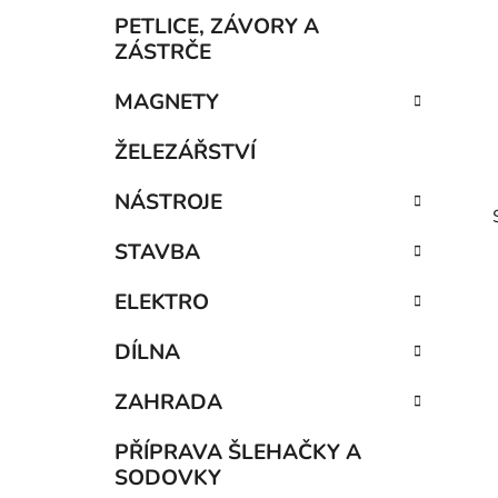
p
PETLICE, ZÁVORY A
a
ZÁSTRČE
n
MAGNETY
e
l
ŽELEZÁŘSTVÍ
NÁSTROJE
STAVBA
ELEKTRO
DÍLNA
ZAHRADA
i
PŘÍPRAVA ŠLEHAČKY A
SODOVKY