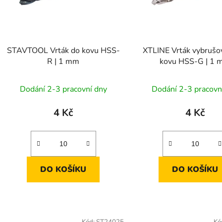
p
r
o
d
STAVTOOL Vrták do kovu HSS-
XTLINE Vrták vybrušo
u
R | 1 mm
kovu HSS-G | 1
k
t
Dodání 2-3 pracovní dny
Dodání 2-3 pracovn
ů
4 Kč
4 Kč
DO KOŠÍKU
DO KOŠÍKU