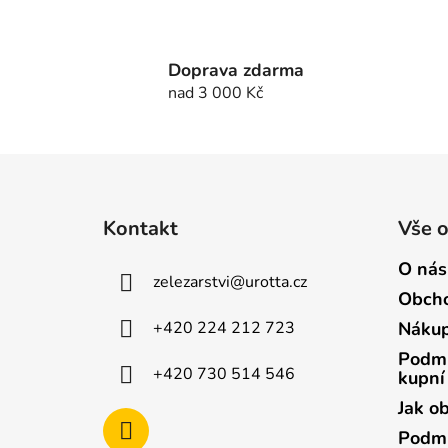
Doprava zdarma
nad 3 000 Kč
Z
á
Kontakt
Vše 
p
a
O nás
zelezarstvi
@
urotta.cz
t
Obcho
í
+420 224 212 723
Nákup
Podmí
+420 730 514 546
kupní
Jak o
Podmí