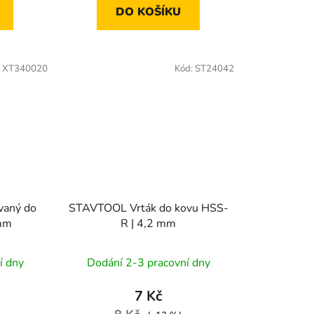
DO KOŠÍKU
:
XT340020
Kód:
ST24042
vaný do
STAVTOOL Vrták do kovu HSS-
 mm
R | 4,2 mm
í dny
Dodání 2-3 pracovní dny
7 Kč