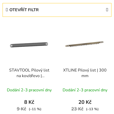
e
OTEVŘÍT FILTR
n
í
V
p
ý
r
p
o
i
d
s
u
p
k
r
t
STAVTOOL Pilový list
XTLINE Pilový list | 300
o
ů
na kov/dřevo |
mm
d
oboustranný, 300 mm
u
Dodání 2-3 pracovní dny
Dodání 2-3 pracovní dny
k
t
8 Kč
20 Kč
ů
9 Kč
23 Kč
(–11 %)
(–13 %)