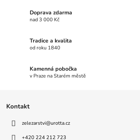
a
á
c
n
Doprava zdarma
í
í
nad 3 000 Kč
p
r
v
Tradice a kvalita
k
od roku 1840
y
v
ý
Kamenná pobočka
p
v Praze na Starém městě
i
s
u
Z
á
Kontakt
p
a
zelezarstvi
@
urotta.cz
t
í
+420 224 212 723