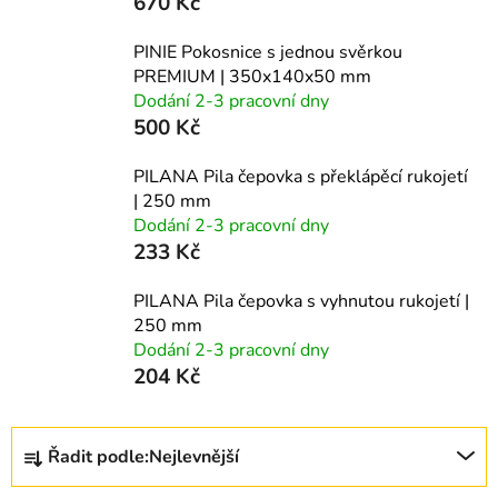
670 Kč
PINIE Pokosnice s jednou svěrkou
PREMIUM | 350x140x50 mm
Dodání 2-3 pracovní dny
500 Kč
PILANA Pila čepovka s překlápěcí rukojetí
| 250 mm
Dodání 2-3 pracovní dny
233 Kč
PILANA Pila čepovka s vyhnutou rukojetí |
250 mm
Dodání 2-3 pracovní dny
204 Kč
Ř
Řadit podle:
Nejlevnější
a
z