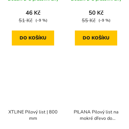
46 Kč
50 Kč
51 Kč
55 Kč
(–9 %)
(–9 %)
DO KOŠÍKU
DO KOŠÍKU
XTLINE Pilový list | 800
PILANA Pilový list na
mm
mokré dřevo do
obloukové pily 300 mm