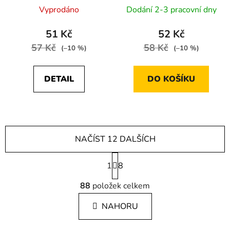
Vyprodáno
Dodání 2-3 pracovní dny
51 Kč
52 Kč
57 Kč
58 Kč
(–10 %)
(–10 %)
DETAIL
DO KOŠÍKU
NAČÍST 12 DALŠÍCH
S
1
t
8
r
O
á
88
položek celkem
v
n
l
k
NAHORU
á
o
d
v