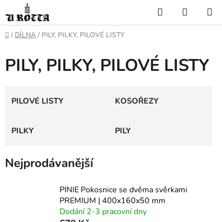
Přejít
Hledat
NÁKUP
na
KOŠÍK
obsah
DOMŮ
/
DÍLNA
/
PILY, PILKY, PILOVÉ LISTY
PILY, PILKY, PILOVÉ LISTY
PILOVÉ LISTY
KOSOŘEZY
PILKY
PILY
Nejprodávanější
PINIE Pokosnice se dvěma svěrkami
PREMIUM | 400x160x50 mm
Dodání 2-3 pracovní dny