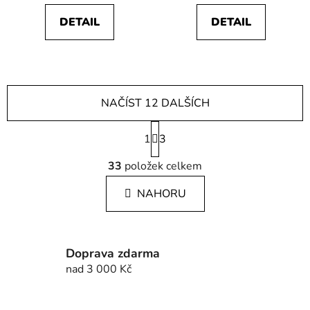
DETAIL
DETAIL
NAČÍST 12 DALŠÍCH
S
1
t
3
r
O
á
33
položek celkem
v
n
l
k
NAHORU
á
o
d
v
a
á
c
n
Doprava zdarma
í
í
nad 3 000 Kč
p
r
v