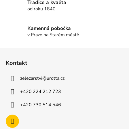
Tradice a kvalita
k
od roku 1840
y
v
ý
Kamenná pobočka
p
v Praze na Starém městě
i
s
u
Z
á
Kontakt
p
a
zelezarstvi
@
urotta.cz
t
í
+420 224 212 723
+420 730 514 546