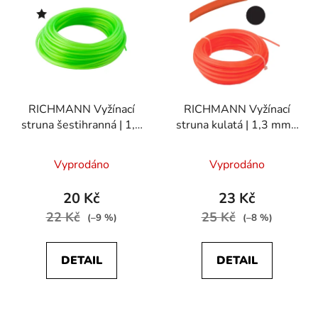
ý
r
p
o
i
d
s
u
p
k
r
t
RICHMANN Vyžínací
RICHMANN Vyžínací
o
ů
struna šestihranná | 1,3
struna kulatá | 1,3 mm /
d
mm / 15 m
15 m
u
Vyprodáno
Vyprodáno
k
t
20 Kč
23 Kč
ů
22 Kč
25 Kč
(–9 %)
(–8 %)
DETAIL
DETAIL