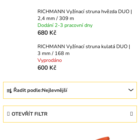
RICHMANN Vyžínací struna hvězda DUO |
2,4 mm / 309 m
Dodání 2-3 pracovní dny
680 Kč
RICHMANN Vyžínací struna kulatá DUO |
3 mm / 168 m
Vyprodáno
600 Kč
Ř
Řadit podle:
Nejlevnější
a
z
e
OTEVŘÍT FILTR
n
í
V
p