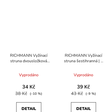
RICHMANN Vyžínací
RICHMANN Vyžínací
struna dvousložková
struna šestihranná | 2
DUO | 2 mm / 15 m
mm / 15 m
Vyprodáno
Vyprodáno
34 Kč
39 Kč
38 Kč
43 Kč
(–10 %)
(–9 %)
DETAIL
DETAIL