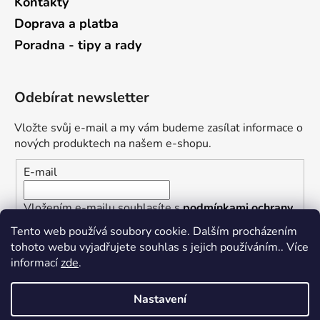
Kontakty
Doprava a platba
Poradna - tipy a rady
Odebírat newsletter
Vložte svůj e-mail a my vám budeme zasílat informace o
nových produktech na našem e-shopu.
E-mail
Vložením e-mailu souhlasíte s
podmínkami ochrany
osobních údajů
Tento web používá soubory cookie. Dalším procházením
tohoto webu vyjadřujete souhlas s jejich používáním.. Více
PŘIHLÁSIT SE
informací
zde
.
Nastavení