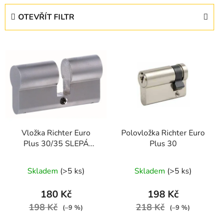
e
OTEVŘÍT FILTR
n
í
V
p
ý
r
p
o
i
d
s
u
p
k
r
t
Vložka Richter Euro
Polovložka Richter Euro
o
ů
Plus 30/35 SLEPÁ
Plus 30
d
VLOŽKA
u
Skladem
(>5 ks)
Skladem
(>5 ks)
k
t
180 Kč
198 Kč
ů
198 Kč
218 Kč
(–9 %)
(–9 %)