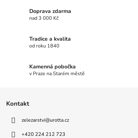
a
á
c
n
Doprava zdarma
í
í
nad 3 000 Kč
p
r
v
Tradice a kvalita
k
od roku 1840
y
v
ý
Kamenná pobočka
p
v Praze na Starém městě
i
s
u
Z
á
Kontakt
p
a
zelezarstvi
@
urotta.cz
t
í
+420 224 212 723