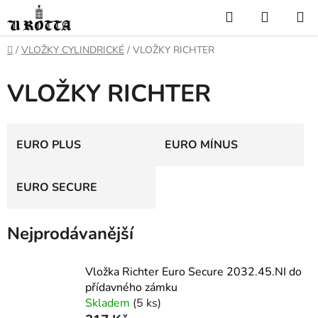
Přejít
Hledat
NÁKUP
na
KOŠÍK
obsah
DOMŮ
/
VLOŽKY CYLINDRICKÉ
/
VLOŽKY RICHTER
VLOŽKY RICHTER
EURO PLUS
EURO MÍNUS
EURO SECURE
Nejprodávanější
Vložka Richter Euro Secure 2032.45.NI do
přídavného zámku
Skladem
(5 ks)