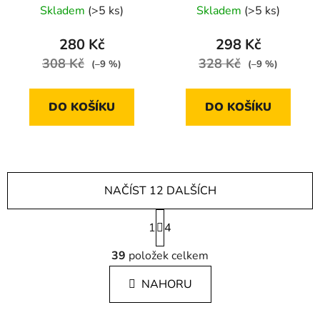
Skladem
(>5 ks)
Skladem
(>5 ks)
280 Kč
298 Kč
308 Kč
328 Kč
(–9 %)
(–9 %)
DO KOŠÍKU
DO KOŠÍKU
NAČÍST 12 DALŠÍCH
S
1
t
4
r
O
á
39
položek celkem
v
n
l
k
NAHORU
á
o
d
v