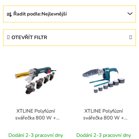
Ř
Řadit podle:
Nejlevnější
a
z
e
OTEVŘÍT FILTR
n
í
V
p
ý
r
p
o
i
d
s
u
p
k
r
t
XTLINE Polyfúzní
XTLINE Polyfúzní
o
ů
svářečka 800 W +
svářečka 800 W +
d
příslušenství 4 díly
příslušenství
u
Dodání 2-3 pracovní dny
Dodání 2-3 pracovní dny
k