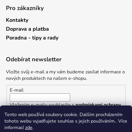
Pro zákazníky
Kontakty
Doprava a platba
Poradna - tipy a rady
Odebírat newsletter
Vložte svůj e-mail a my vám budeme zasílat informace o
nových produktech na našem e-shopu.
E-mail
Vložením e-mailu souhlasíte s
podmínkami ochrany
osobních údajů
Tento web používá soubory cookie. Dalším procházením
tohoto webu vyjadřujete souhlas s jejich používáním.. Více
PŘIHLÁSIT SE
informací
zde
.