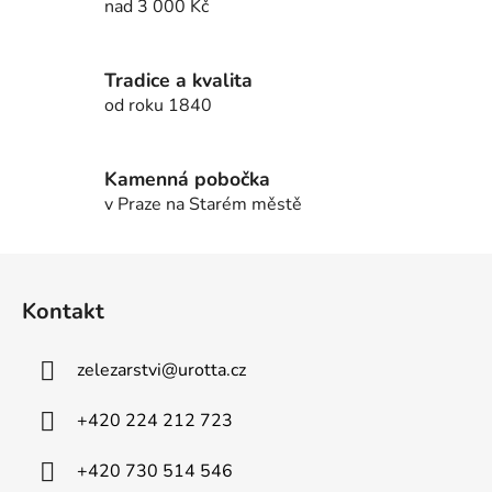
d
nad 3 000 Kč
a
c
í
Tradice a kvalita
p
od roku 1840
r
v
k
Kamenná pobočka
y
v Praze na Starém městě
v
ý
Z
p
á
i
Kontakt
p
s
u
a
zelezarstvi
@
urotta.cz
t
í
+420 224 212 723
+420 730 514 546