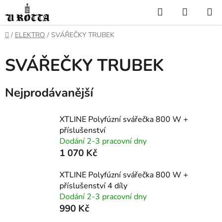
Přejít
Hledat
NÁKUP
na
KOŠÍK
obsah
DOMŮ
/
ELEKTRO
/
SVÁŘEČKY TRUBEK
SVÁŘEČKY TRUBEK
Nejprodávanější
XTLINE Polyfúzní svářečka 800 W +
příslušenství
Dodání 2-3 pracovní dny
1 070 Kč
XTLINE Polyfúzní svářečka 800 W +
příslušenství 4 díly
Dodání 2-3 pracovní dny
990 Kč