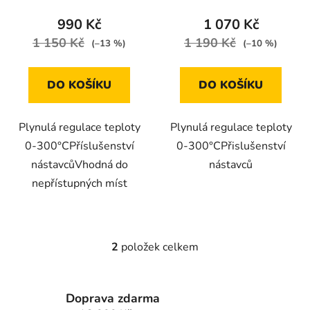
t
990 Kč
1 070 Kč
ů
1 150 Kč
1 190 Kč
(–13 %)
(–10 %)
DO KOŠÍKU
DO KOŠÍKU
Plynulá regulace teploty
Plynulá regulace teploty
0-300°CPříslušenství
0-300°CPřislušenství
nástavcůVhodná do
nástavců
nepřístupných míst
2
položek celkem
O
v
l
Doprava zdarma
á