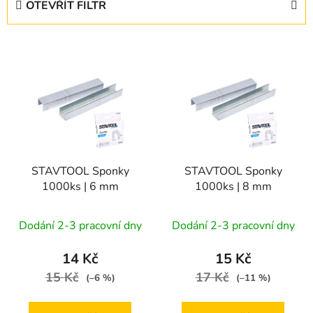
OTEVŘÍT FILTR
n
í
V
p
ý
r
p
o
i
d
s
u
p
k
r
t
STAVTOOL Sponky
STAVTOOL Sponky
o
ů
1000ks | 6 mm
1000ks | 8 mm
d
u
Dodání 2-3 pracovní dny
Dodání 2-3 pracovní dny
k
t
14 Kč
15 Kč
ů
15 Kč
17 Kč
(–6 %)
(–11 %)