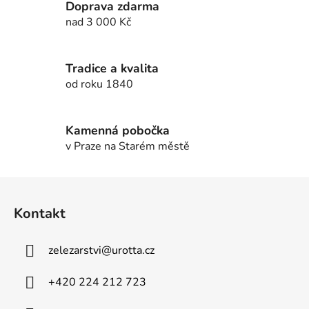
Doprava zdarma
í
í
nad 3 000 Kč
p
r
v
Tradice a kvalita
k
od roku 1840
y
v
ý
Kamenná pobočka
p
v Praze na Starém městě
i
s
u
Z
á
Kontakt
p
a
zelezarstvi
@
urotta.cz
t
í
+420 224 212 723