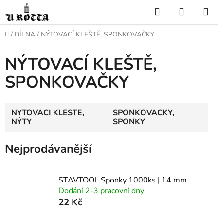
Přejít
Hledat
NÁKUP
na
KOŠÍK
obsah
DOMŮ
/
DÍLNA
/
NÝTOVACÍ KLEŠTĚ, SPONKOVAČKY
NÝTOVACÍ KLEŠTĚ,
SPONKOVAČKY
NÝTOVACÍ KLEŠTĚ,
SPONKOVAČKY,
NÝTY
SPONKY
Nejprodávanější
STAVTOOL Sponky 1000ks | 14 mm
Dodání 2-3 pracovní dny
22 Kč