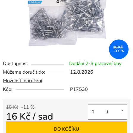
18 KČ
–11 %
Dostupnost
Dodání 2-3 pracovní dny
Můžeme doručit do:
12.8.2026
Možnosti doručení
Kód:
P17530
18 Kč
–11 %
16 Kč
/ sad
Měrná cena:
DO KOŠÍKU