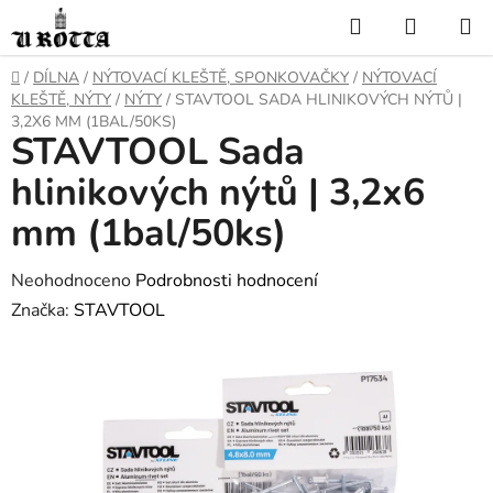
Přejít
Hledat
NÁKUP
na
KOŠÍK
obsah
DOMŮ
/
DÍLNA
/
NÝTOVACÍ KLEŠTĚ, SPONKOVAČKY
/
NÝTOVACÍ
KLEŠTĚ, NÝTY
/
NÝTY
/
STAVTOOL SADA HLINIKOVÝCH NÝTŮ |
3,2X6 MM (1BAL/50KS)
STAVTOOL Sada
hlinikových nýtů | 3,2x6
mm (1bal/50ks)
Průměrné
Neohodnoceno
Podrobnosti hodnocení
hodnocení
Značka:
STAVTOOL
produktu
je
0,0
z
5
hvězdiček.