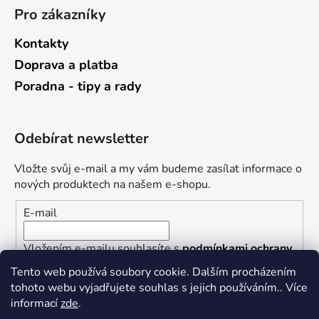
Pro zákazníky
Kontakty
Doprava a platba
Poradna - tipy a rady
Odebírat newsletter
Vložte svůj e-mail a my vám budeme zasílat informace o
nových produktech na našem e-shopu.
E-mail
Vložením e-mailu souhlasíte s
podmínkami ochrany
osobních údajů
Tento web používá soubory cookie. Dalším procházením
tohoto webu vyjadřujete souhlas s jejich používáním.. Více
PŘIHLÁSIT SE
informací
zde
.