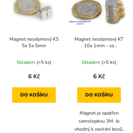
p
o
i
d
s
u
p
k
r
t
Magnet neodymový KS
Magnet neodymový KT
o
ů
5x 5x 5mm
10x 1mm - se
d
samolepkou 3M
u
Průměrné
Skladem
(>5 ks)
Skladem
(>5 ks)
k
hodnocení
t
produktu
6 Kč
6 Kč
ů
je
2,0
DO KOŠÍKU
DO KOŠÍKU
z
5
Magnet je opatřen
hvězdiček.
samolepkou 3M. Je
vhodný k zavírání boxů,