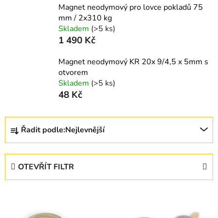
Magnet neodymový pro lovce pokladů 75
mm / 2x310 kg
Skladem
(>5 ks)
1 490 Kč
Magnet neodymový KR 20x 9/4,5 x 5mm s
otvorem
Skladem
(>5 ks)
48 Kč
Ř
Řadit podle:
Nejlevnější
a
z
e
OTEVŘÍT FILTR
n
í
V
p
ý
r