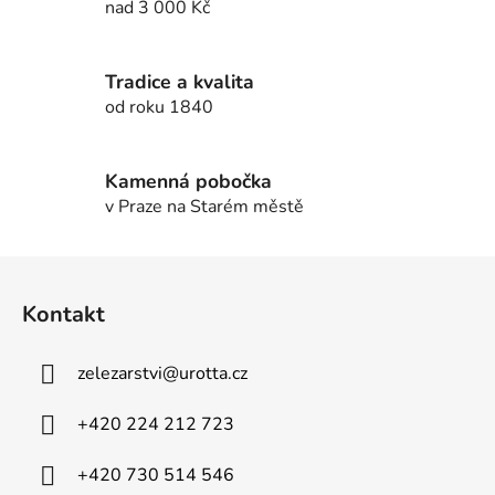
nad 3 000 Kč
p
r
v
Tradice a kvalita
k
od roku 1840
y
v
ý
Kamenná pobočka
p
v Praze na Starém městě
i
s
u
Z
á
Kontakt
p
a
zelezarstvi
@
urotta.cz
t
í
+420 224 212 723
+420 730 514 546