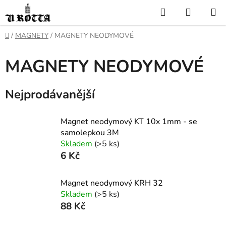
Přejít
Hledat
NÁKUP
na
KOŠÍK
obsah
DOMŮ
/
MAGNETY
/
MAGNETY NEODYMOVÉ
MAGNETY NEODYMOVÉ
Nejprodávanější
Magnet neodymový KT 10x 1mm - se
samolepkou 3M
Skladem
(>5 ks)
6 Kč
Magnet neodymový KRH 32
Skladem
(>5 ks)
88 Kč