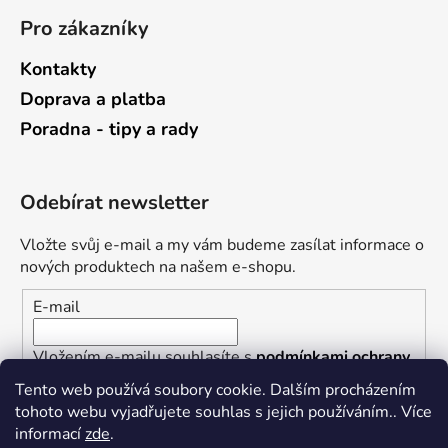
Pro zákazníky
Kontakty
Doprava a platba
Poradna - tipy a rady
Odebírat newsletter
Vložte svůj e-mail a my vám budeme zasílat informace o
nových produktech na našem e-shopu.
E-mail
Vložením e-mailu souhlasíte s
podmínkami ochrany
osobních údajů
Tento web používá soubory cookie. Dalším procházením
tohoto webu vyjadřujete souhlas s jejich používáním.. Více
PŘIHLÁSIT SE
informací
zde
.