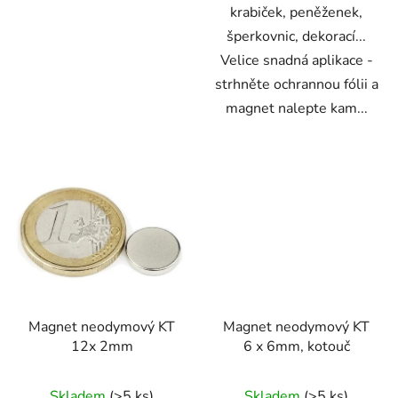
krabiček, peněženek,
šperkovnic, dekorací...
Velice snadná aplikace -
strhněte ochrannou fólii a
magnet nalepte kam...
Magnet neodymový KT
Magnet neodymový KT
12x 2mm
6 x 6mm, kotouč
Skladem
(>5 ks)
Skladem
(>5 ks)