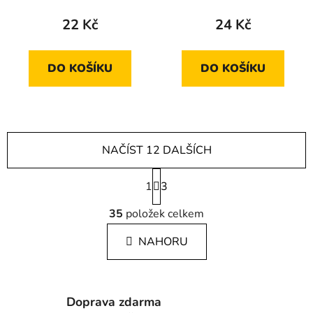
22 Kč
24 Kč
DO KOŠÍKU
DO KOŠÍKU
NAČÍST 12 DALŠÍCH
S
1
t
3
r
O
á
35
položek celkem
v
n
l
k
NAHORU
á
o
d
v
a
á
c
n
Doprava zdarma
í
í