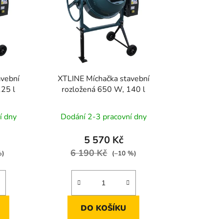
d
u
k
t
ů
avební
XTLINE Míchačka stavební
125 l
rozložená 650 W, 140 l
í dny
Dodání 2-3 pracovní dny
5 570 Kč
6 190 Kč
%)
(–10 %)
DO KOŠÍKU