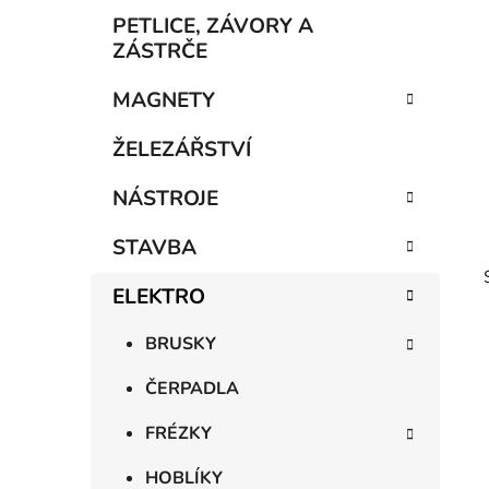
p
PETLICE, ZÁVORY A
a
ZÁSTRČE
n
MAGNETY
e
l
ŽELEZÁŘSTVÍ
NÁSTROJE
STAVBA
ELEKTRO
BRUSKY
ČERPADLA
FRÉZKY
HOBLÍKY