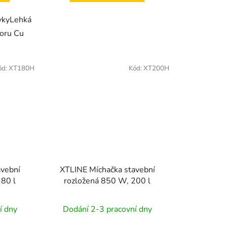
rvkyLehká
toru Cu
ód:
XT180H
Kód:
XT200H
avební
XTLINE Míchačka stavební
180 l
rozložená 850 W, 200 l
í dny
Dodání 2-3 pracovní dny