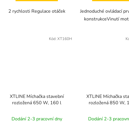
2 rychlosti Regulace otáček
Jednoduché ovládací p
konstrukceVinutí mo
Kód:
XT160H
K
XTLINE Míchačka stavební
XTLINE Míchačka st
rozložená 650 W, 160 l
rozložená 850 W, 
Dodání 2-3 pracovní dny
Dodání 2-3 pracovn