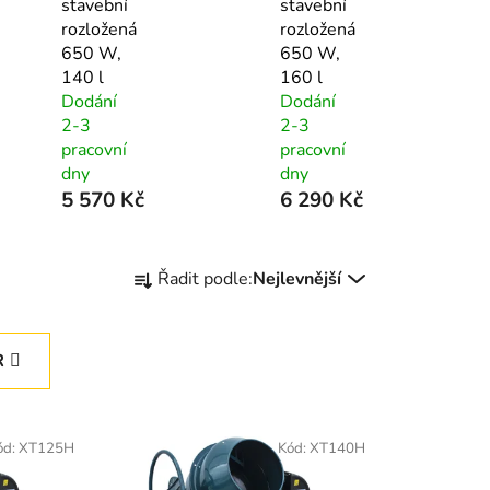
stavební
stavební
rozložená
rozložená
650 W,
650 W,
140 l
160 l
Dodání
Dodání
2-3
2-3
pracovní
pracovní
dny
dny
5 570 Kč
6 290 Kč
Ř
Řadit podle:
Nejlevnější
a
z
e
R
n
í
p
ód:
XT125H
Kód:
XT140H
r
o