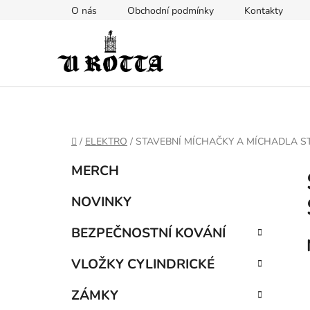
Přejít
O nás
Obchodní podmínky
Kontakty
na
obsah
DOMŮ
/
ELEKTRO
/
STAVEBNÍ MÍCHAČKY A MÍCHADLA S
P
K
Přeskočit
MERCH
a
kategorie
o
t
s
NOVINKY
e
t
g
BEZPEČNOSTNÍ KOVÁNÍ
r
o
a
r
VLOŽKY CYLINDRICKÉ
i
n
e
n
ZÁMKY
í