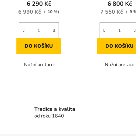
6 290 Kč
6 800 Kč
6 990 Kč
7 550 Kč
(–10 %)
(–9 
DO KOŠÍKU
DO KOŠÍKU
Nožní aretace
Nožní aretace
O
v
l
á
Tradice a kvalita
d
od roku 1840
a
c
í