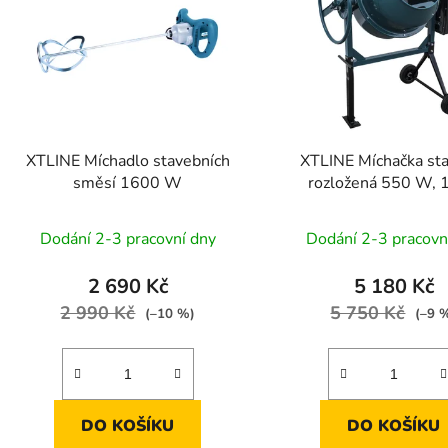
s
p
r
o
d
XTLINE Míchadlo stavebních
XTLINE Míchačka st
u
směsí 1600 W
rozložená 550 W, 
k
t
Dodání 2-3 pracovní dny
Dodání 2-3 pracovn
ů
2 690 Kč
5 180 Kč
2 990 Kč
5 750 Kč
(–10 %)
(–9 
DO KOŠÍKU
DO KOŠÍKU