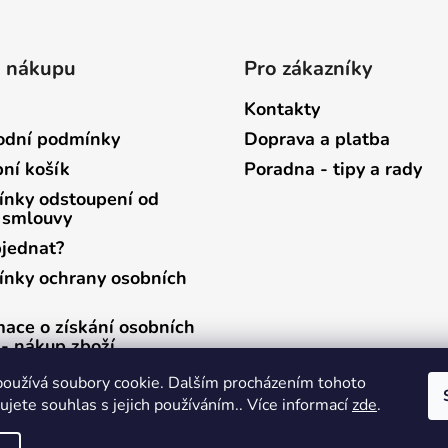
p
r
v
o nákupu
Pro zákazníky
k
y
Kontakty
v
dní podmínky
Doprava a platba
ý
p
ní košík
Poradna - tipy a rady
i
nky odstoupení od
s
 smlouvy
u
bjednat?
nky ochrany osobních
mace o získání osobních
 - nákup zboží
mace o získání osobních
oužívá soubory cookie. Dalším procházením tohoto
 - zasílání newsletterů
jete souhlas s jejich používáním.. Více informací
zde
.