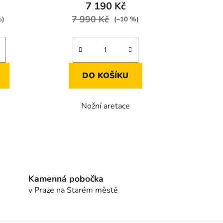
7 190 Kč
7 990 Kč
%)
(–10 %)
DO KOŠÍKU
Nožní aretace
Kamenná pobočka
v Praze na Starém městě