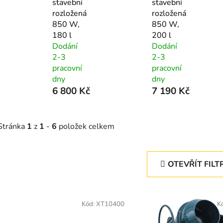
stavební
stavební
rozložená
rozložená
850 W,
850 W,
180 l
200 l
Dodání
Dodání
2-3
2-3
pracovní
pracovní
dny
dny
6 800 Kč
7 190 Kč
Stránka
1
z
1
-
6
položek celkem
OTEVŘÍT FILT
V
ý
Kód:
XT10400
K
p