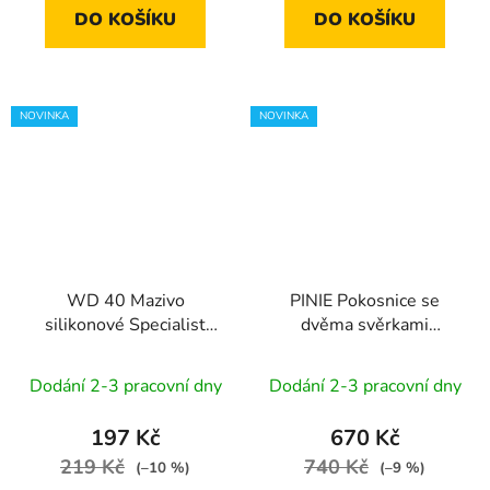
DO KOŠÍKU
DO KOŠÍKU
NOVINKA
NOVINKA
WD 40 Mazivo
PINIE Pokosnice se
silikonové Specialist
dvěma svěrkami
WD-40 Smart Straw |
PREMIUM |
250 ml
400x160x50 mm
Dodání 2-3 pracovní dny
Dodání 2-3 pracovní dny
197 Kč
670 Kč
219 Kč
740 Kč
(–10 %)
(–9 %)