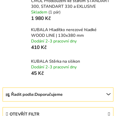
CMOL Prodloužení ke štaflím STANDART
300, STANDART 330 a EXLUSIVE
Skladem
(1 pár)
1 980 Kč
KUBALA Hladítko nerezové hladké
WOOD LINE | 130x380 mm
Dodání 2-3 pracovní dny
410 Kč
KUBALA Stěrka na silikon
Dodání 2-3 pracovní dny
45 Kč
Ř
Řadit podle:
Doporučujeme
a
z
e
OTEVŘÍT FILTR