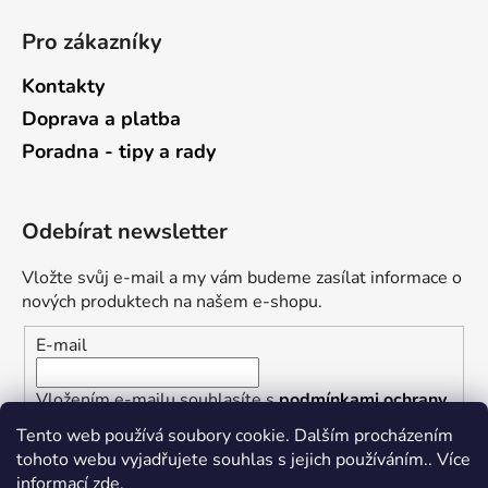
Pro zákazníky
Kontakty
Doprava a platba
Poradna - tipy a rady
Odebírat newsletter
Vložte svůj e-mail a my vám budeme zasílat informace o
nových produktech na našem e-shopu.
E-mail
Vložením e-mailu souhlasíte s
podmínkami ochrany
osobních údajů
Tento web používá soubory cookie. Dalším procházením
tohoto webu vyjadřujete souhlas s jejich používáním.. Více
PŘIHLÁSIT SE
informací
zde
.