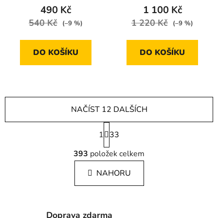
490 Kč
1 100 Kč
540 Kč
1 220 Kč
(–9 %)
(–9 %)
DO KOŠÍKU
DO KOŠÍKU
NAČÍST 12 DALŠÍCH
S
1
t
33
r
O
á
393
položek celkem
v
n
l
k
NAHORU
á
o
d
v
a
á
c
n
Doprava zdarma