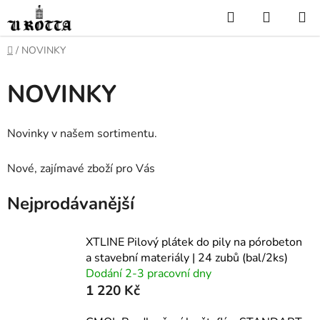
Přejít
Hledat
NÁKUP
na
KOŠÍK
obsah
DOMŮ
/
NOVINKY
NOVINKY
Novinky v našem sortimentu.
Nové, zajímavé zboží pro Vás
Nejprodávanější
XTLINE Pilový plátek do pily na pórobeton
a stavební materiály | 24 zubů (bal/2ks)
Dodání 2-3 pracovní dny
1 220 Kč