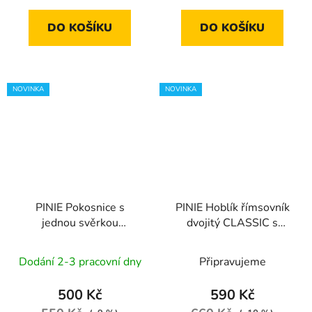
DO KOŠÍKU
DO KOŠÍKU
NOVINKA
NOVINKA
PINIE Pokosnice s
PINIE Hoblík římsovník
jednou svěrkou
dvojitý CLASSIC s
PREMIUM |
nožem STANDARD | 30
350x140x50 mm
mm
Dodání 2-3 pracovní dny
Připravujeme
500 Kč
590 Kč