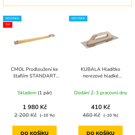
n
í
V
p
NOVINKA
NOVINKA
ý
r
TIP
p
o
i
d
s
u
p
k
r
t
CMOL Prodloužení ke
KUBALA Hladítko
o
ů
štaflím STANDART
nerezové hladké
d
300, STANDART 330 a
WOOD LINE | 130x380
u
EXLUSIVE
mm
Skladem
(1 pár)
Dodání 2-3 pracovní dny
k
t
1 980 Kč
410 Kč
ů
2 200 Kč
460 Kč
(–10 %)
(–10 %)
DO KOŠÍKU
DO KOŠÍKU