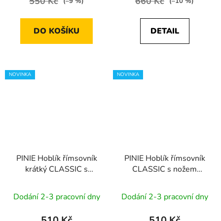
550 Kč
660 Kč
(–9 %)
(–10 %)
DO KOŠÍKU
DETAIL
NOVINKA
NOVINKA
PINIE Hoblík římsovník
PINIE Hoblík římsovník
krátký CLASSIC s
CLASSIC s nožem
nožem STANDARD | 30
STANDARD | 30 mm
mm
Dodání 2-3 pracovní dny
Dodání 2-3 pracovní dny
510 Kč
510 Kč