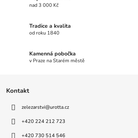
í
í
nad 3 000 Kč
p
r
v
Tradice a kvalita
k
od roku 1840
y
v
ý
Kamenná pobočka
p
v Praze na Starém městě
i
s
u
Z
á
Kontakt
p
a
zelezarstvi
@
urotta.cz
t
í
+420 224 212 723
+420 730 514 546