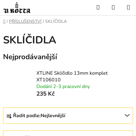
Přejít
Hledat
NÁKUP
na
KOŠÍK
obsah
DOMŮ
/
PŘÍSLUŠENSTVÍ
/
SKLÍČIDLA
SKLÍČIDLA
Nejprodávanější
XTLINE Sklíčidlo 13mm komplet
XT106010
Dodání 2-3 pracovní dny
235 Kč
Ř
Řadit podle:
Nejlevnější
a
z
e