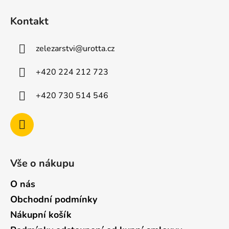
Z
p
á
i
Kontakt
p
s
u
a
zelezarstvi
@
urotta.cz
t
í
+420 224 212 723
+420 730 514 546
Vše o nákupu
O nás
Obchodní podmínky
Nákupní košík