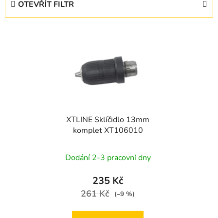
OTEVŘÍT FILTR
n
í
V
p
ý
r
p
o
i
d
s
u
p
k
r
t
XTLINE Sklíčidlo 13mm
o
ů
komplet XT106010
d
u
Dodání 2-3 pracovní dny
k
t
235 Kč
ů
261 Kč
(–9 %)