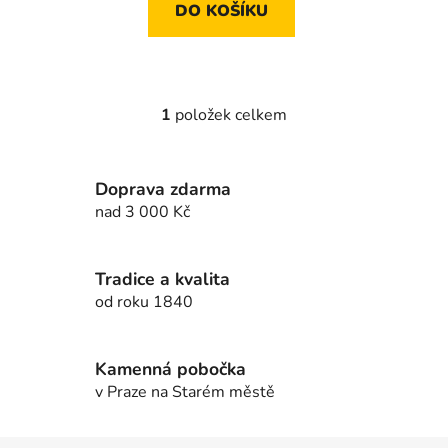
DO KOŠÍKU
1
položek celkem
O
v
l
Doprava zdarma
á
d
nad 3 000 Kč
a
c
í
Tradice a kvalita
p
od roku 1840
r
v
k
Kamenná pobočka
y
v Praze na Starém městě
v
ý