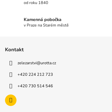
od roku 1840
y
v
ý
Kamenná pobočka
p
v Praze na Starém městě
i
s
u
Z
á
Kontakt
p
a
zelezarstvi
@
urotta.cz
t
í
+420 224 212 723
+420 730 514 546