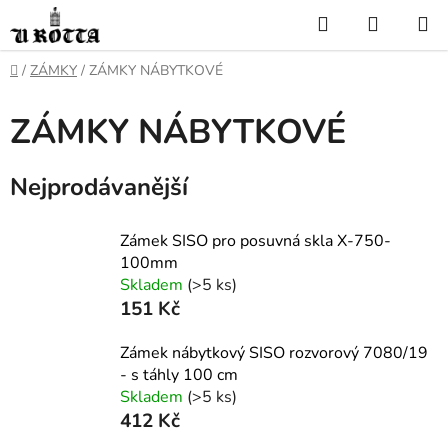
Přejít
Hledat
NÁKUP
na
KOŠÍK
obsah
DOMŮ
/
ZÁMKY
/
ZÁMKY NÁBYTKOVÉ
ZÁMKY NÁBYTKOVÉ
Nejprodávanější
Zámek SISO pro posuvná skla X-750-
100mm
Skladem
(>5 ks)
151 Kč
Zámek nábytkový SISO rozvorový 7080/19
- s táhly 100 cm
Skladem
(>5 ks)
412 Kč