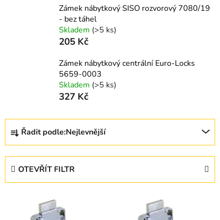
Zámek nábytkový SISO rozvorový 7080/19
- bez táhel
Skladem
(>5 ks)
205 Kč
Zámek nábytkový centrální Euro-Locks
5659-0003
Skladem
(>5 ks)
327 Kč
Ř
Řadit podle:
Nejlevnější
a
z
e
OTEVŘÍT FILTR
n
í
V
p
ý
r