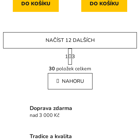
DO KOŠÍKU
DO KOŠÍKU
NAČÍST 12 DALŠÍCH
S
1
t
3
r
O
á
30
položek celkem
v
n
l
k
NAHORU
á
o
d
v
a
á
c
n
Doprava zdarma
í
í
nad 3 000 Kč
p
r
v
Tradice a kvalita
k