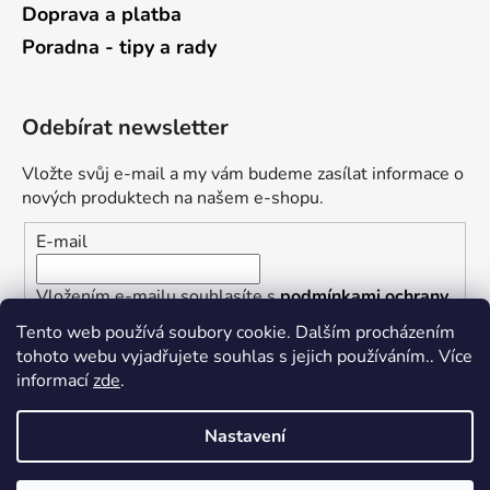
Doprava a platba
Poradna - tipy a rady
Odebírat newsletter
Vložte svůj e-mail a my vám budeme zasílat informace o
nových produktech na našem e-shopu.
E-mail
Vložením e-mailu souhlasíte s
podmínkami ochrany
osobních údajů
Tento web používá soubory cookie. Dalším procházením
tohoto webu vyjadřujete souhlas s jejich používáním.. Více
PŘIHLÁSIT SE
informací
zde
.
Nastavení
Vytvořil Shoptet