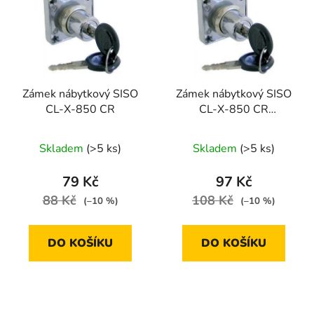
p
o
i
d
s
u
p
k
r
t
Zámek nábytkový SISO
Zámek nábytkový SISO
o
ů
CL-X-850 CR
CL-X-850 CR
d
SJEDNOCENÝ
u
Skladem
(>5 ks)
Skladem
(>5 ks)
k
t
79 Kč
97 Kč
ů
88 Kč
108 Kč
(–10 %)
(–10 %)
DO KOŠÍKU
DO KOŠÍKU