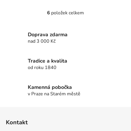
6
položek celkem
O
v
l
Doprava zdarma
á
d
nad 3 000 Kč
a
c
í
Tradice a kvalita
p
od roku 1840
r
v
k
Kamenná pobočka
y
v Praze na Starém městě
v
ý
Z
p
á
i
Kontakt
p
s