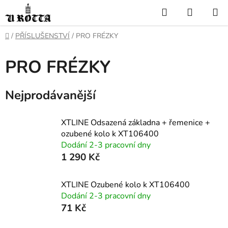
Přejít
Hledat
NÁKUP
na
KOŠÍK
obsah
DOMŮ
/
PŘÍSLUŠENSTVÍ
/
PRO FRÉZKY
PRO FRÉZKY
Nejprodávanější
XTLINE Odsazená základna + řemenice +
ozubené kolo k XT106400
Dodání 2-3 pracovní dny
1 290 Kč
XTLINE Ozubené kolo k XT106400
Dodání 2-3 pracovní dny
71 Kč