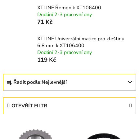
XTLINE Řemen k XT106400
Dodání 2-3 pracovní dny
71 Kč
XTLINE Univerzální matice pro kleštinu
6,8 mm k XT106400
Dodání 2-3 pracovní dny
119 Kč
Ř
Řadit podle:
Nejlevnější
a
z
e
OTEVŘÍT FILTR
n
í
V
p
ý
r