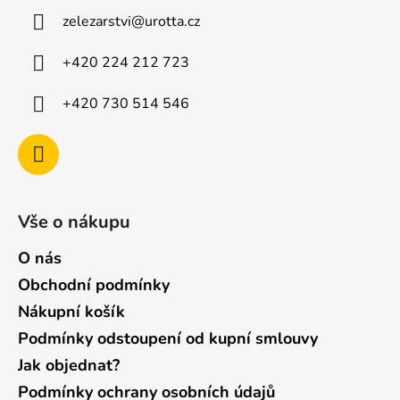
u
a
zelezarstvi
@
urotta.cz
t
í
+420 224 212 723
+420 730 514 546
Vše o nákupu
O nás
Obchodní podmínky
Nákupní košík
Podmínky odstoupení od kupní smlouvy
Jak objednat?
Podmínky ochrany osobních údajů