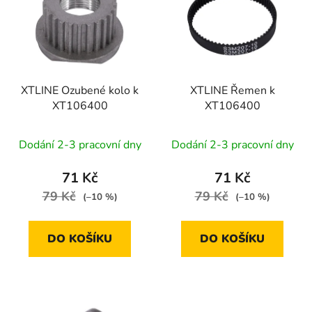
p
o
i
d
s
u
p
k
r
t
XTLINE Ozubené kolo k
XTLINE Řemen k
o
ů
XT106400
XT106400
d
u
Dodání 2-3 pracovní dny
Dodání 2-3 pracovní dny
k
t
71 Kč
71 Kč
ů
79 Kč
79 Kč
(–10 %)
(–10 %)
DO KOŠÍKU
DO KOŠÍKU