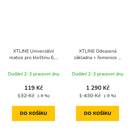
XTLINE Univerzální
XTLINE Odsazená
matice pro kleštinu 6,8
základna + řemenice +
mm k XT106400
ozubené kolo k
XT106400
Dodání 2-3 pracovní dny
Dodání 2-3 pracovní dny
119 Kč
1 290 Kč
132 Kč
1 430 Kč
(–9 %)
(–9 %)
DO KOŠÍKU
DO KOŠÍKU