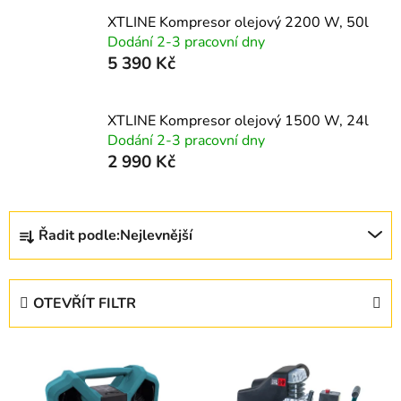
XTLINE Kompresor olejový 2200 W, 50l
Dodání 2-3 pracovní dny
5 390 Kč
XTLINE Kompresor olejový 1500 W, 24l
Dodání 2-3 pracovní dny
2 990 Kč
Ř
Řadit podle:
Nejlevnější
a
z
e
OTEVŘÍT FILTR
n
í
V
p
ý
r