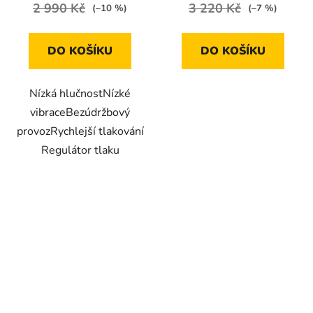
2 990 Kč
3 220 Kč
(–10 %)
(–7 %)
DO KOŠÍKU
DO KOŠÍKU
Nízká hlučnostNízké
vibraceBezúdržbový
provozRychlejší tlakování
Regulátor tlaku