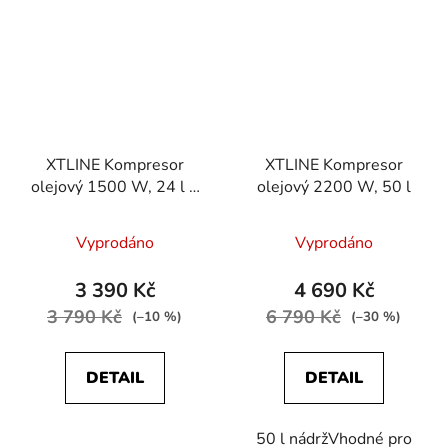
XTLINE Kompresor
XTLINE Kompresor
olejový 1500 W, 24 l +
olejový 2200 W, 50 l
příslušenství
Průměrné
Vyprodáno
Vyprodáno
hodnocení
produktu
3 390 Kč
4 690 Kč
je
3 790 Kč
6 790 Kč
(–10 %)
(–30 %)
2,0
z
DETAIL
DETAIL
5
hvězdiček.
50 l nádržVhodné pro