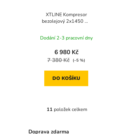
XTLINE Kompresor
bezolejový 2x1450 W,
50 l
Dodání 2-3 pracovní dny
6 980 Kč
7 380 Kč
(–5 %)
DO KOŠÍKU
11
položek celkem
O
v
l
Doprava zdarma
á