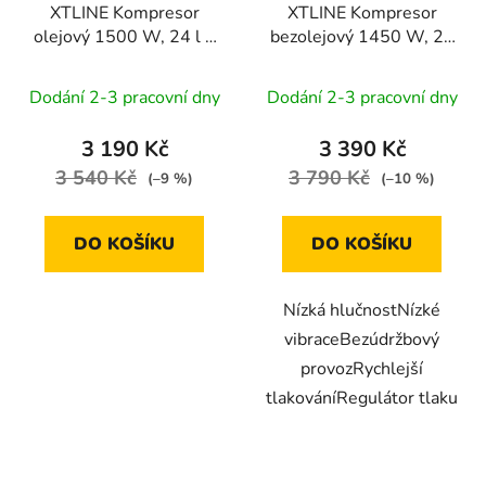
XTLINE Kompresor
XTLINE Kompresor
olejový 1500 W, 24 l +
bezolejový 1450 W, 24
příslušenství
l
Dodání 2-3 pracovní dny
Dodání 2-3 pracovní dny
3 190 Kč
3 390 Kč
3 540 Kč
3 790 Kč
(–9 %)
(–10 %)
DO KOŠÍKU
DO KOŠÍKU
Nízká hlučnostNízké
vibraceBezúdržbový
provozRychlejší
tlakováníRegulátor tlaku