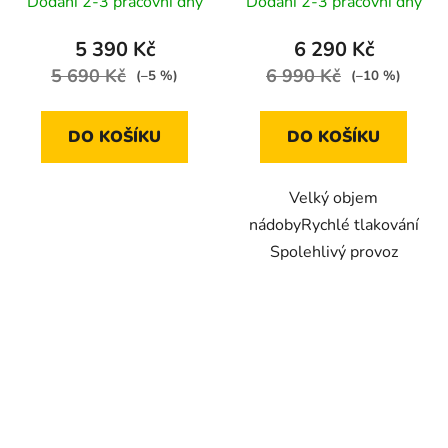
Dodání 2-3 pracovní dny
Dodání 2-3 pracovní dny
5 390 Kč
6 290 Kč
5 690 Kč
6 990 Kč
(–5 %)
(–10 %)
DO KOŠÍKU
DO KOŠÍKU
Velký objem
nádobyRychlé tlakování
Spolehlivý provoz