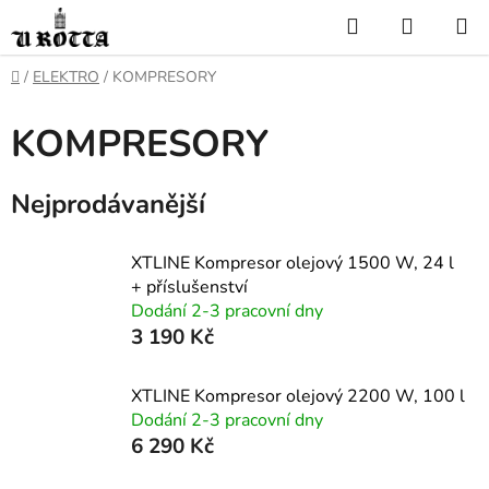
Přejít
Hledat
NÁKUP
na
KOŠÍK
obsah
DOMŮ
/
ELEKTRO
/
KOMPRESORY
KOMPRESORY
Nejprodávanější
XTLINE Kompresor olejový 1500 W, 24 l
+ příslušenství
Dodání 2-3 pracovní dny
3 190 Kč
XTLINE Kompresor olejový 2200 W, 100 l
Dodání 2-3 pracovní dny
6 290 Kč