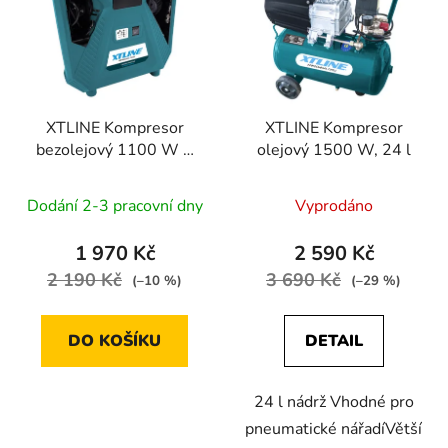
p
o
i
d
s
u
p
k
r
t
XTLINE Kompresor
XTLINE Kompresor
o
ů
bezolejový 1100 W +
olejový 1500 W, 24 l
d
příslušenství 8 dílů
u
Dodání 2-3 pracovní dny
Vyprodáno
k
t
1 970 Kč
2 590 Kč
ů
2 190 Kč
3 690 Kč
(–10 %)
(–29 %)
DO KOŠÍKU
DETAIL
24 l nádrž Vhodné pro
pneumatické nářadíVětší