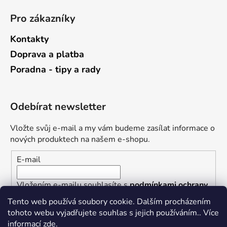
Pro zákazníky
Kontakty
Doprava a platba
Poradna - tipy a rady
Odebírat newsletter
Vložte svůj e-mail a my vám budeme zasílat informace o
nových produktech na našem e-shopu.
E-mail
Vložením e-mailu souhlasíte s
podmínkami ochrany
osobních údajů
Tento web používá soubory cookie. Dalším procházením
tohoto webu vyjadřujete souhlas s jejich používáním.. Více
PŘIHLÁSIT SE
informací
zde
.