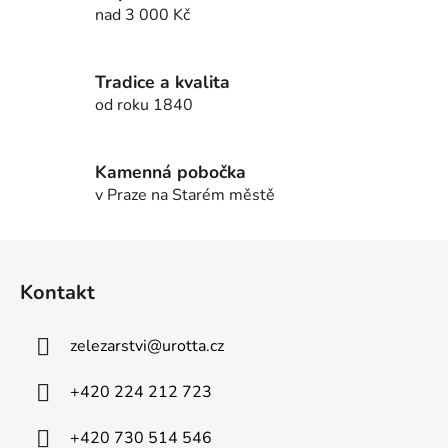
d
nad 3 000 Kč
a
c
í
Tradice a kvalita
p
od roku 1840
r
v
k
Kamenná pobočka
y
v Praze na Starém městě
v
ý
Z
p
á
i
Kontakt
p
s
u
a
zelezarstvi
@
urotta.cz
t
í
+420 224 212 723
+420 730 514 546