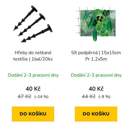
V
p
ý
r
p
o
i
d
s
u
p
k
r
t
Hřeby do netkané
Síť podpěrná | 15x15cm
o
ů
textílie | 1bal/20ks
Pr 1,2x5m
d
u
Dodání 2-3 pracovní dny
Dodání 2-3 pracovní dny
k
t
40 Kč
40 Kč
ů
47 Kč
44 Kč
(–14 %)
(–9 %)
DO KOŠÍKU
DO KOŠÍKU