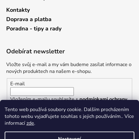
Kontakty
Doprava a platba
Poradna - tipy a rady
Odebírat newsletter
Vložte svůj e-mail a my vám budeme zasílat informace o
nových produktech na našem e-shopu.
E-mail
Vložením e-mailu souhlasíte s
podmínkami ochrany
osobních údajů
Tento web používá soubory cookie. Dalším procházením
tohoto webu vyjadřujete souhlas s jejich používáním.. Více
PŘIHLÁSIT SE
informací
zde
.