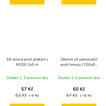
Síť zelená proti ptákům |
Okenní síť samolepící
M200 2x5 m
proti hmyzu | 150x90
cm / 4,8 m, černá
Dodání 2-3 pracovní dny
Dodání 2-3 pracovní dny
57 Kč
60 Kč
63 Kč
67 Kč
(–9 %)
(–10 %)