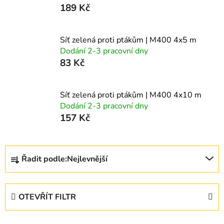
189 Kč
Síť zelená proti ptákům | M400 4x5 m
Dodání 2-3 pracovní dny
83 Kč
Síť zelená proti ptákům | M400 4x10 m
Dodání 2-3 pracovní dny
157 Kč
Ř
Řadit podle:
Nejlevnější
a
z
e
OTEVŘÍT FILTR
n
í