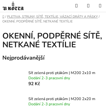
Přejít
Hledat
NÁKUP
na
KOŠÍK
obsah
DOMŮ
/
PLETIVA, STRUNY, SÍTĚ, TEXTÍLIE, VÁZACÍ DRÁTY A PÁSKY
/
OKENNÍ, PODPĚRNÉ SÍTĚ, NETKANÉ TEXTÍLIE
OKENNÍ, PODPĚRNÉ SÍTĚ,
NETKANÉ TEXTÍLIE
Nejprodávanější
Síť zelená proti ptákům | M200 2x10 m
Dodání 2-3 pracovní dny
92 Kč
Síť zelená proti ptákům | M200 2x20 m
Dodání 2-3 pracovní dny