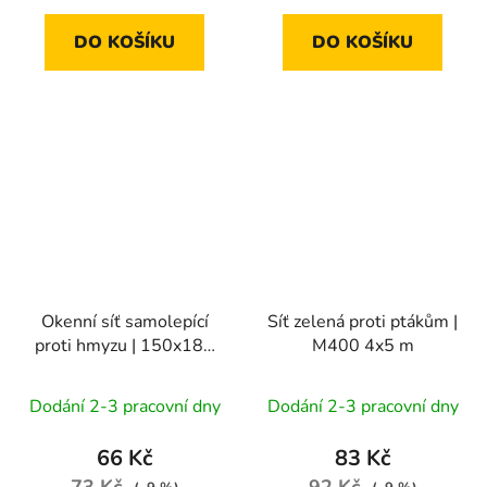
DO KOŠÍKU
DO KOŠÍKU
Okenní síť samolepící
Síť zelená proti ptákům |
proti hmyzu | 150x180
M400 4x5 m
cm / 6,6 m, bílá
Dodání 2-3 pracovní dny
Dodání 2-3 pracovní dny
66 Kč
83 Kč