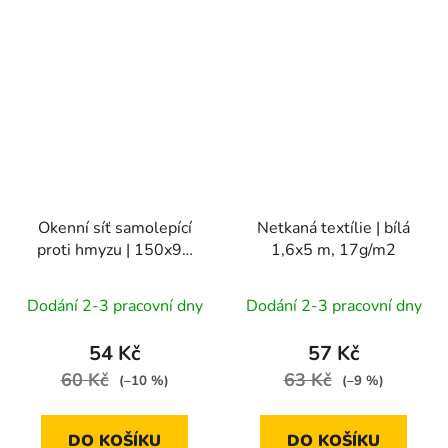
Okenní síť samolepící
Netkaná textílie | bílá
proti hmyzu | 150x90
1,6x5 m, 17g/m2
cm / 4,8 m, bílá
Dodání 2-3 pracovní dny
Dodání 2-3 pracovní dny
54 Kč
57 Kč
60 Kč
63 Kč
(–10 %)
(–9 %)
DO KOŠÍKU
DO KOŠÍKU