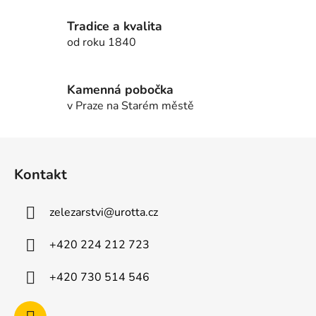
r
v
Tradice a kvalita
k
od roku 1840
y
v
ý
Kamenná pobočka
p
v Praze na Starém městě
i
s
u
Z
á
Kontakt
p
a
zelezarstvi
@
urotta.cz
t
í
+420 224 212 723
+420 730 514 546