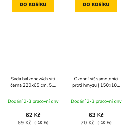
DO KOŠÍKU
DO KOŠÍKU
Sada balkonových sítí
Okenní síť samolepící
černá 220x65 cm, 5.8
proti hmyzu | 150x180
m 1bal/2ks
cm / 6,6 m, černá
Dodání 2-3 pracovní dny
Dodání 2-3 pracovní dny
62 Kč
63 Kč
69 Kč
70 Kč
(–10 %)
(–10 %)