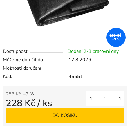
253 KČ
–9 %
Dostupnost
Dodání 2-3 pracovní dny
Můžeme doručit do:
12.8.2026
Možnosti doručení
Kód:
45551
253 Kč
–9 %
228 Kč
/ ks
Měrná cena:
DO KOŠÍKU