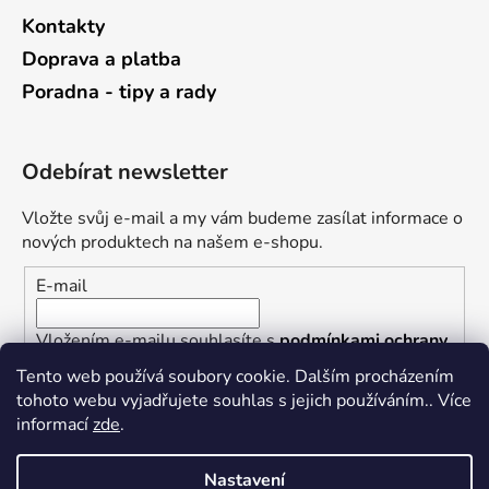
Kontakty
Doprava a platba
Poradna - tipy a rady
Odebírat newsletter
Vložte svůj e-mail a my vám budeme zasílat informace o
nových produktech na našem e-shopu.
E-mail
Vložením e-mailu souhlasíte s
podmínkami ochrany
osobních údajů
Tento web používá soubory cookie. Dalším procházením
tohoto webu vyjadřujete souhlas s jejich používáním.. Více
PŘIHLÁSIT SE
informací
zde
.
Nastavení