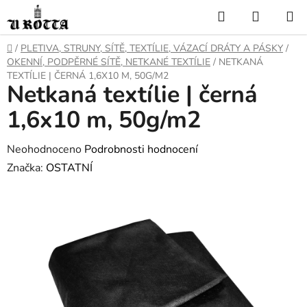
Přejít
Hledat
NÁKUP
na
KOŠÍK
obsah
DOMŮ
/
PLETIVA, STRUNY, SÍTĚ, TEXTÍLIE, VÁZACÍ DRÁTY A PÁSKY
/
OKENNÍ, PODPĚRNÉ SÍTĚ, NETKANÉ TEXTÍLIE
/
NETKANÁ
TEXTÍLIE | ČERNÁ 1,6X10 M, 50G/M2
Netkaná textílie | černá
1,6x10 m, 50g/m2
Průměrné
Neohodnoceno
Podrobnosti hodnocení
hodnocení
Značka:
OSTATNÍ
produktu
je
0,0
z
5
hvězdiček.