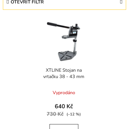
OTEVŘÍT FILTR
n
í
V
p
ý
r
p
o
i
d
s
u
p
k
r
t
XTLINE Stojan na
o
ů
vrtačku 38 - 43 mm
d
u
Vyprodáno
k
t
640 Kč
ů
730 Kč
(–12 %)