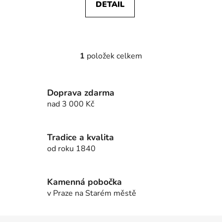
DETAIL
1
položek celkem
O
v
l
Doprava zdarma
á
d
nad 3 000 Kč
a
c
í
Tradice a kvalita
p
od roku 1840
r
v
k
Kamenná pobočka
y
v Praze na Starém městě
v
ý
Z