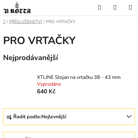
Přejít
Hledat
NÁKUP
na
KOŠÍK
obsah
DOMŮ
/
PŘÍSLUŠENSTVÍ
/
PRO VRTAČKY
PRO VRTAČKY
Nejprodávanější
XTLINE Stojan na vrtačku 38 - 43 mm
Vyprodáno
640 Kč
Ř
Řadit podle:
Nejlevnější
a
z
e