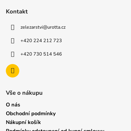
p
á
i
Kontakt
p
s
u
a
zelezarstvi
@
urotta.cz
t
í
+420 224 212 723
+420 730 514 546
Vše o nákupu
O nás
Obchodní podmínky
Nákupní košík