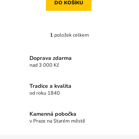
DO KOŠÍKU
1
položek celkem
O
v
l
Doprava zdarma
á
d
nad 3 000 Kč
a
c
í
Tradice a kvalita
p
od roku 1840
r
v
k
Kamenná pobočka
y
v Praze na Starém městě
v
ý
Z