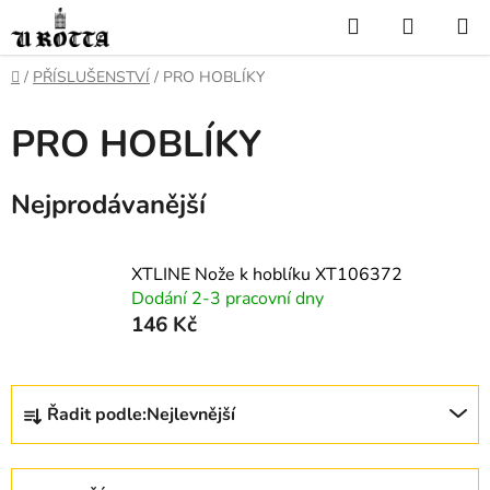
Přejít
Hledat
NÁKUP
na
KOŠÍK
obsah
DOMŮ
/
PŘÍSLUŠENSTVÍ
/
PRO HOBLÍKY
PRO HOBLÍKY
Nejprodávanější
XTLINE Nože k hoblíku XT106372
Dodání 2-3 pracovní dny
146 Kč
Ř
Řadit podle:
Nejlevnější
a
z
e