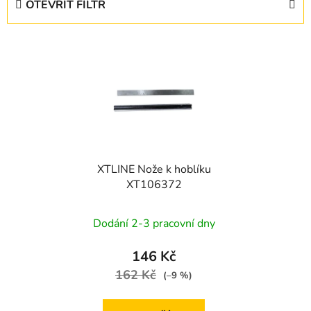
OTEVŘÍT FILTR
n
í
V
p
ý
r
p
o
i
d
s
u
p
k
r
t
XTLINE Nože k hoblíku
o
ů
XT106372
d
u
Dodání 2-3 pracovní dny
k
t
146 Kč
ů
162 Kč
(–9 %)