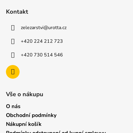
p
á
i
Kontakt
p
s
u
a
zelezarstvi
@
urotta.cz
t
í
+420 224 212 723
+420 730 514 546
Vše o nákupu
O nás
Obchodní podmínky
Nákupní košík