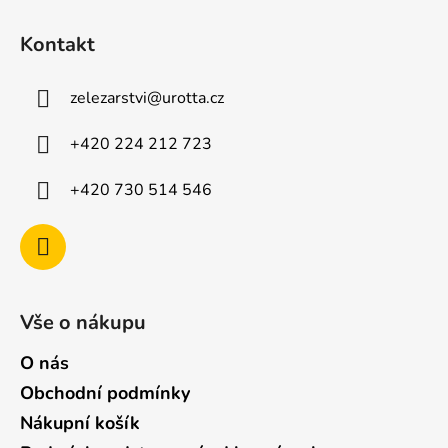
Z
á
Kontakt
p
a
zelezarstvi
@
urotta.cz
t
í
+420 224 212 723
+420 730 514 546
Vše o nákupu
O nás
Obchodní podmínky
Nákupní košík