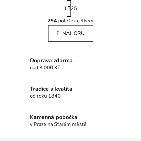
S
1
t
25
r
O
á
294
položek celkem
v
n
l
k
NAHORU
á
o
d
v
a
á
c
n
Doprava zdarma
í
í
nad 3 000 Kč
p
r
v
Tradice a kvalita
k
od roku 1840
y
v
ý
Kamenná pobočka
p
v Praze na Starém městě
i
s
u