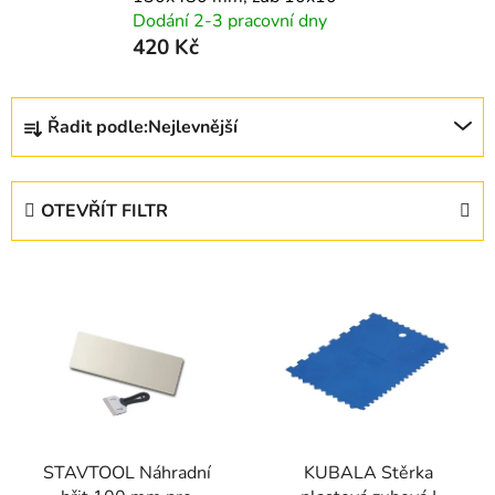
Dodání 2-3 pracovní dny
420 Kč
Ř
Řadit podle:
Nejlevnější
a
z
e
OTEVŘÍT FILTR
n
í
V
p
ý
r
p
o
i
d
s
u
p
k
r
t
STAVTOOL Náhradní
KUBALA Stěrka
o
ů