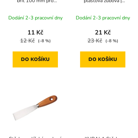
břit 100 mm pro
plastová zubová |
d
malířský škrabák
135x90 mm
u
ZN31502
Dodání 2-3 pracovní dny
Dodání 2-3 pracovní dny
k
t
11 Kč
21 Kč
ů
12 Kč
23 Kč
(–8 %)
(–8 %)
DO KOŠÍKU
DO KOŠÍKU