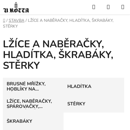
Přejít
Hledat
NÁKUP
na
KOŠÍK
obsah
DOMŮ
/
STAVBA
/
LŽÍCE A NABĚRAČKY, HLADÍTKA, ŠKRABÁKY,
STĚRKY
LŽÍCE A NABĚRAČKY,
HLADÍTKA, ŠKRABÁKY,
STĚRKY
BRUSNÉ MŘÍŽKY,
HLADÍTKA
HOBLÍKY NA
SÁDROKARTON
LŽÍCE, NABĚRAČKY,
STĚRKY
SPÁROVAČKY,
VYMAZÁVAČKY
ŠKRABÁKY