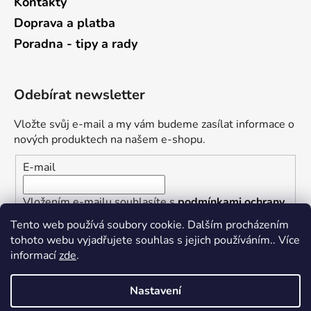
Kontakty
Doprava a platba
Poradna - tipy a rady
Odebírat newsletter
Vložte svůj e-mail a my vám budeme zasílat informace o
nových produktech na našem e-shopu.
E-mail
Vložením e-mailu souhlasíte s
podmínkami ochrany
osobních údajů
Tento web používá soubory cookie. Dalším procházením
tohoto webu vyjadřujete souhlas s jejich používáním.. Více
PŘIHLÁSIT SE
informací
zde
.
Nastavení