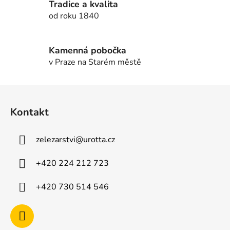
Tradice a kvalita
k
od roku 1840
y
v
ý
Kamenná pobočka
p
v Praze na Starém městě
i
s
u
Z
á
Kontakt
p
a
zelezarstvi
@
urotta.cz
t
í
+420 224 212 723
+420 730 514 546