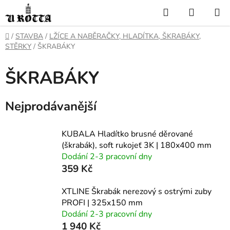
Přejít
Hledat
NÁKUP
na
KOŠÍK
obsah
DOMŮ
/
STAVBA
/
LŽÍCE A NABĚRAČKY, HLADÍTKA, ŠKRABÁKY,
STĚRKY
/
ŠKRABÁKY
ŠKRABÁKY
Nejprodávanější
KUBALA Hladítko brusné děrované
(škrabák), soft rukojeť 3K | 180x400 mm
Dodání 2-3 pracovní dny
359 Kč
XTLINE Škrabák nerezový s ostrými zuby
PROFI | 325x150 mm
Dodání 2-3 pracovní dny
1 940 Kč