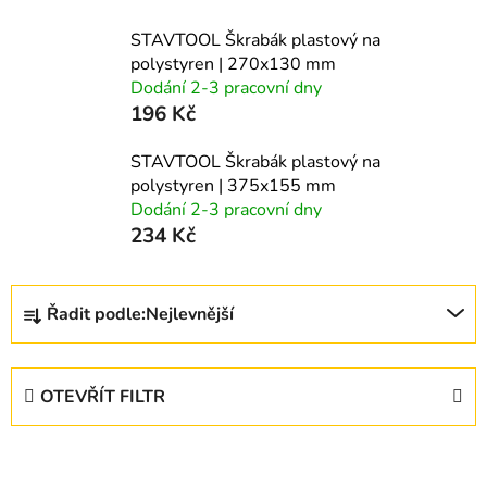
STAVTOOL Škrabák plastový na
polystyren | 270x130 mm
Dodání 2-3 pracovní dny
196 Kč
STAVTOOL Škrabák plastový na
polystyren | 375x155 mm
Dodání 2-3 pracovní dny
234 Kč
Ř
Řadit podle:
Nejlevnější
a
z
e
OTEVŘÍT FILTR
n
í
V
p