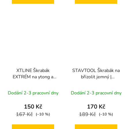
XTLINE Škrabák
STAVTOOL Škrabák na
EXTRÉM na ytong a
břizolit jemný |
starou omítku |
225x140 mm
210x105 mm
Dodání 2-3 pracovní dny
Dodání 2-3 pracovní dny
150 Kč
170 Kč
167 Kč
189 Kč
(–10 %)
(–10 %)