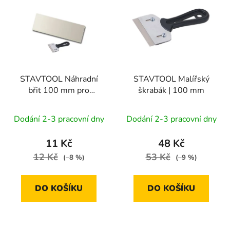
ý
r
p
o
i
d
s
u
p
k
r
t
STAVTOOL Náhradní
STAVTOOL Malířský
o
ů
břit 100 mm pro
škrabák | 100 mm
d
malířský škrabák
u
ZN31502
Dodání 2-3 pracovní dny
Dodání 2-3 pracovní dny
k
t
11 Kč
48 Kč
ů
12 Kč
53 Kč
(–8 %)
(–9 %)
DO KOŠÍKU
DO KOŠÍKU