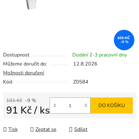
101 KČ
–9 %
Dostupnost
Dodání 2-3 pracovní dny
Můžeme doručit do:
12.8.2026
Možnosti doručení
Kód:
Z0584
101 Kč
–9 %
DO KOŠÍKU
91 Kč
/ ks
Měrná cena:
Tisk
Zeptat se
Sdílet