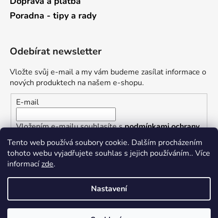
Doprava a platba
Poradna - tipy a rady
Odebírat newsletter
Vložte svůj e-mail a my vám budeme zasílat informace o
nových produktech na našem e-shopu.
E-mail
Vložením e-mailu souhlasíte s
podmínkami ochrany
osobních údajů
Tento web používá soubory cookie. Dalším procházením
tohoto webu vyjadřujete souhlas s jejich používáním.. Více
PŘIHLÁSIT SE
informací
zde
.
Nastavení
Vytvořil Shoptet