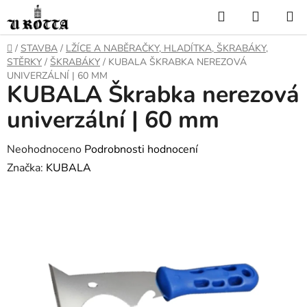
Přejít
Hledat
NÁKUP
na
KOŠÍK
obsah
DOMŮ
/
STAVBA
/
LŽÍCE A NABĚRAČKY, HLADÍTKA, ŠKRABÁKY,
STĚRKY
/
ŠKRABÁKY
/
KUBALA ŠKRABKA NEREZOVÁ
UNIVERZÁLNÍ | 60 MM
KUBALA Škrabka nerezová
univerzální | 60 mm
Průměrné
Neohodnoceno
Podrobnosti hodnocení
hodnocení
Značka:
KUBALA
produktu
je
0,0
z
5
hvězdiček.