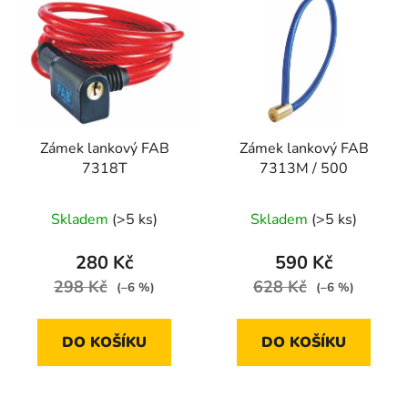
ý
r
p
o
i
d
s
u
p
k
r
t
Zámek lankový FAB
Zámek lankový FAB
o
ů
7318T
7313M / 500
d
u
Skladem
(>5 ks)
Skladem
(>5 ks)
k
t
280 Kč
590 Kč
ů
298 Kč
628 Kč
(–6 %)
(–6 %)
DO KOŠÍKU
DO KOŠÍKU