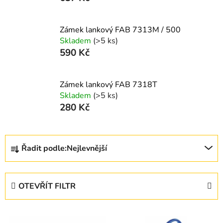
Zámek lankový FAB 7313M / 500
Skladem
(>5 ks)
590 Kč
Zámek lankový FAB 7318T
Skladem
(>5 ks)
280 Kč
Ř
Řadit podle:
Nejlevnější
a
z
e
OTEVŘÍT FILTR
n
í
V
p