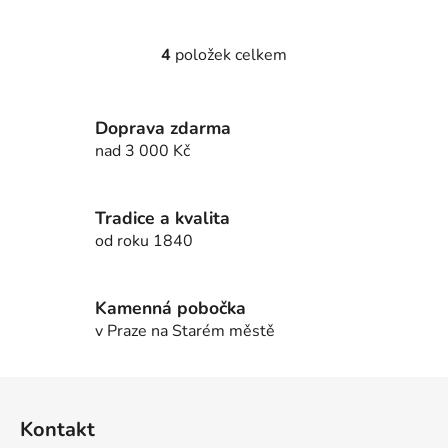
4
položek celkem
O
v
l
Doprava zdarma
á
d
nad 3 000 Kč
a
c
í
Tradice a kvalita
p
od roku 1840
r
v
k
Kamenná pobočka
y
v Praze na Starém městě
v
ý
Z
p
á
i
Kontakt
p
s