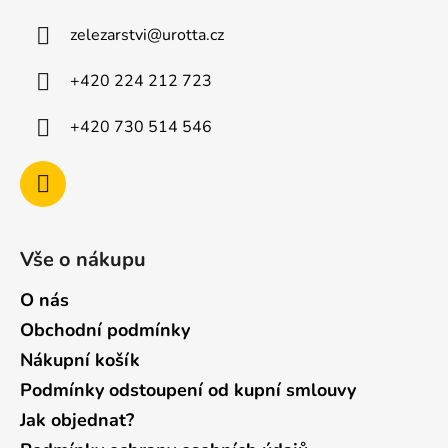
u
a
zelezarstvi
@
urotta.cz
t
í
+420 224 212 723
+420 730 514 546
Vše o nákupu
O nás
Obchodní podmínky
Nákupní košík
Podmínky odstoupení od kupní smlouvy
Jak objednat?