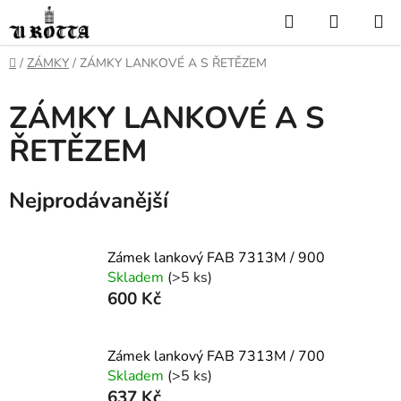
Přejít
Hledat
NÁKUP
na
KOŠÍK
obsah
DOMŮ
/
ZÁMKY
/
ZÁMKY LANKOVÉ A S ŘETĚZEM
ZÁMKY LANKOVÉ A S
ŘETĚZEM
Nejprodávanější
Zámek lankový FAB 7313M / 900
Skladem
(>5 ks)
600 Kč
Zámek lankový FAB 7313M / 700
Skladem
(>5 ks)
637 Kč