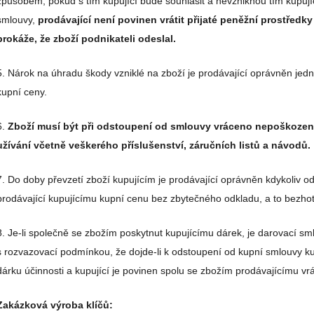
způsobem, pokud s tím kupující bude souhlasit a nevzniknou tím kupujíc
smlouvy,
prodávající není povinen vrátit přijaté peněžní prostředky
prokáže, že zboží podnikateli odeslal.
5. Nárok na úhradu škody vzniklé na zboží je prodávající oprávněn jedn
kupní ceny.
6.
Zboží musí být při odstoupení od smlouvy vráceno nepoškoze
užívání včetně veškerého příslušenství, záručních listů a návodů.
7. Do doby převzetí zboží kupujícím je prodávající oprávněn kdykoliv o
prodávající kupujícímu kupní cenu bez zbytečného odkladu, a to bezho
8. Je-li společně se zbožím poskytnut kupujícímu dárek, je darovací s
s rozvazovací podmínkou, že dojde-li k odstoupení od kupní smlouvy 
dárku účinnosti a kupující je povinen spolu se zbožím prodávajícímu vrát
Zakázková výroba klíčů: