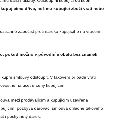
ímu další náklady. Odstoupí-li kupující od kupní
 kupujícímu dříve, než mu kupující zboží vrátí nebo
ostranně započíst proti nároku kupujícího na vrácení
no, pokud možno v původním obalu bez známek
d kupní smlouvy odstoupit. V takovém případě vrátí
tovostně na účet určený kupujícím.
mlouva mezi prodávajícím a kupujícím uzavřena
kupujícím, pozbývá darovací smlouva ohledně takového
it i poskytnutý dárek.