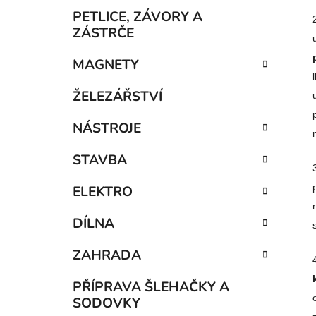
p
PETLICE, ZÁVORY A
a
ZÁSTRČE
n
MAGNETY
e
l
ŽELEZÁŘSTVÍ
NÁSTROJE
STAVBA
ELEKTRO
DÍLNA
ZAHRADA
PŘÍPRAVA ŠLEHAČKY A
SODOVKY