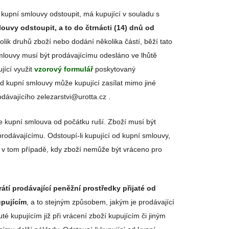
od kupní smlouvy odstoupit, má kupující v souladu s
ouvy odstoupit, a to do čtrnácti (14) dnů od
lik druhů zboží nebo dodání několika částí, běží tato
mlouvy musí být prodávajícímu odesláno ve lhůtě
jící využit
vzorový formulář
poskytovaný
d kupní smlouvy může kupující zasílat mimo jiné
dávajícího zelezarstvi@urotta.cz .
e kupní smlouva od počátku ruší. Zboží musí být
rodávajícímu. Odstoupí-li kupující od kupní smlouvy,
i v tom případě, kdy zboží nemůže být vráceno pro
rátí prodávající peněžní prostředky přijaté od
upujícím
, a to stejným způsobem, jakým je prodávající
uté kupujícím již při vrácení zboží kupujícím či jiným