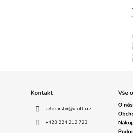
Z
á
Kontakt
Vše 
p
a
O nás
zelezarstvi
@
urotta.cz
t
Obcho
í
+420 224 212 723
Nákup
Podmí