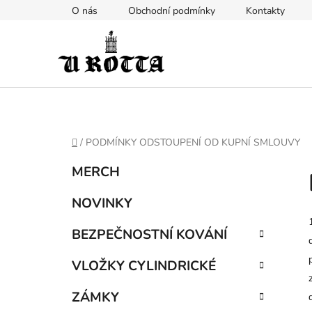
Přejít
O nás
Obchodní podmínky
Kontakty
na
obsah
DOMŮ
/
PODMÍNKY ODSTOUPENÍ OD KUPNÍ SMLOUVY
P
K
Přeskočit
MERCH
a
kategorie
o
t
s
NOVINKY
e
t
g
BEZPEČNOSTNÍ KOVÁNÍ
r
o
a
r
VLOŽKY CYLINDRICKÉ
i
n
e
n
ZÁMKY
í