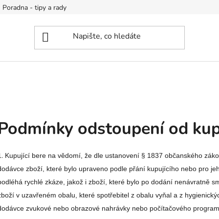
Poradna - tipy a rady
Podmínky odstoupení od ku
1.
Kupující bere na vědomí, že dle ustanovení § 1837 občanského zákon
dodávce zboží, které bylo upraveno podle přání kupujícího nebo pro je
podléhá rychlé zkáze, jakož i zboží, které bylo po dodání nenávratně 
zboží v uzavřeném obalu, které spotřebitel z obalu vyňal a z hygienick
dodávce zvukové nebo obrazové nahrávky nebo počítačového programu, 