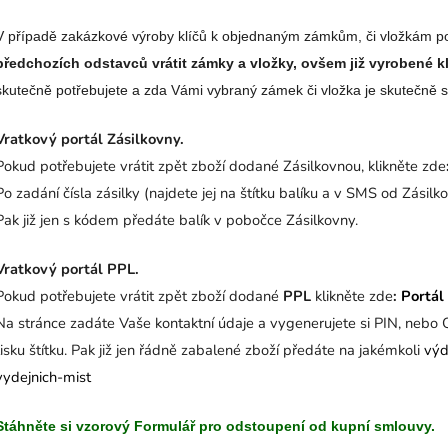
V případě zakázkové výroby klíčů k objednaným zámkům, či vložkám p
předchozích odstavců vrátit zámky a vložky, ovšem již vyrobené kl
skutečně potřebujete a zda Vámi vybraný zámek či vložka je skutečně sp
Vratkový portál Zásilkovny.
Pokud potřebujete vrátit zpět zboží dodané Zásilkovnou, klikněte zde
Po zadání čísla zásilky (najdete jej na štítku balíku a v SMS od Zásilk
Pak již jen s kódem předáte balík v pobočce Zásilkovny.
Vratkový portál PPL.
Pokud potřebujete vrátit zpět zboží dodané
PPL
klikněte zde
:
Portál
Na stránce zadáte Vaše kontaktní údaje a vygenerujete si PIN, nebo 
tisku štítku. Pak již jen řádně zabalené zboží předáte na jakémkoli
výd
vydejnich-mist
Stáhněte si vzorový Formulář pro odstoupení od kupní smlouvy.