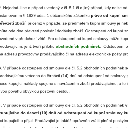
2. Nejedná-li se o případ uvedený v čl. 5.1 či o jiný případ, kdy nelze 
ustanovením § 1829 odst. 1 občanského zákoníku
právo od kupní sml
převzetí zboží
, přičemž v případě, že předmětem kupní smlouvy je něko
lhůta ode dne převzetí poslední dodávky zboží. Odstoupení od kupní s
uvedené v předchozí větě. Pro odstoupení od kupní smlouvy může kupu
prodávajícím, jenž tvoří přílohu
obchodních podmínek
. Odstoupení o
na adresu provozovny prodávajícího či na adresu elektronické pošty pro
3. V případě odstoupení od smlouvy dle čl. 5.2 obchodních podmínek s
prodávajícímu vráceno do čtrnácti (14) dnů od odstoupení od smlouvy p
nese kupující náklady spojené s navrácením zboží prodávajícímu, a to 
svou povahu obvyklou poštovní cestou.
4. V případě odstoupení od smlouvy dle čl. 5.2 obchodních podmínek
v
kupujícího do deseti (10) dnů od odstoupení od kupní smlouvy k
od kupujícího přijal. Prodávající je taktéž oprávněn vrátit plnění poskytn