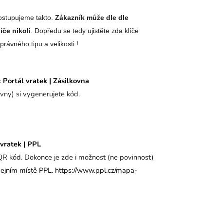
ostupujeme takto.
Zákazník může dle dle
íče nikoli
. Dopředu se tedy ujistěte zda klíče
rávného tipu a velikosti !
:
Portál vratek | Zásilkovna
ovny) si vygenerujete kód.
 vratek | PPL
QR kód. Dokonce je zde i možnost (ne povinnost)
ejním místě PPL
.
https://www.ppl.cz/mapa-