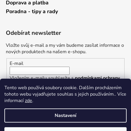
Doprava a platba
Poradna - tipy a rady
Odebírat newsletter
Vložte svůj e-mail a my vám budeme zasílat informace o
nových produktech na našem e-shopu.
E-mail
Vložením e-mailu souhlasíte s
podmínkami ochrany
osobních údajů
Tento web používá soubory cookie. Dalším procházením
tohoto webu vyjadřujete souhlas s jejich používáním.. Více
PŘIHLÁSIT SE
informací
zde
.
Nastavení
Vytvořil Shoptet