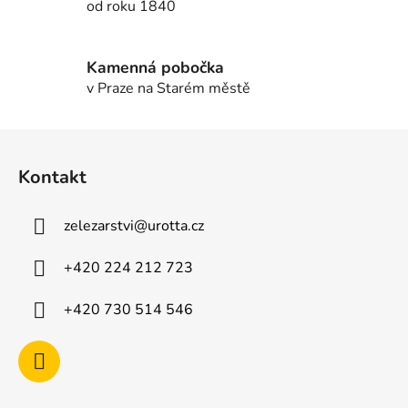
od roku 1840
y
v
ý
Kamenná pobočka
p
v Praze na Starém městě
i
s
u
Z
á
Kontakt
p
a
zelezarstvi
@
urotta.cz
t
í
+420 224 212 723
+420 730 514 546