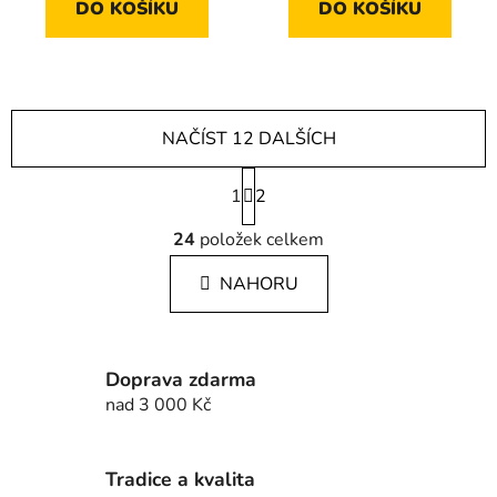
DO KOŠÍKU
DO KOŠÍKU
NAČÍST 12 DALŠÍCH
S
1
t
2
r
O
á
24
položek celkem
v
n
l
k
NAHORU
á
o
d
v
a
á
c
n
Doprava zdarma
í
í
nad 3 000 Kč
p
r
v
Tradice a kvalita
k