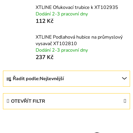
XTLINE Ofukovací trubice k XT102935
Dodání 2-3 pracovní dny
112 Kč
XTLINE Podlahová hubice na průmyslový
vysavač XT102810
Dodání 2-3 pracovní dny
237 Kč
Ř
Řadit podle:
Nejlevnější
a
z
e
OTEVŘÍT FILTR
n
í
V
p
ý
r