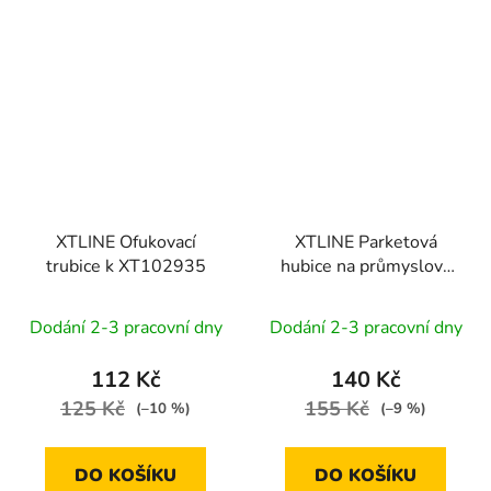
XTLINE Ofukovací
XTLINE Parketová
trubice k XT102935
hubice na průmyslový
vysavač XT102819
Dodání 2-3 pracovní dny
Dodání 2-3 pracovní dny
112 Kč
140 Kč
125 Kč
155 Kč
(–10 %)
(–9 %)
DO KOŠÍKU
DO KOŠÍKU