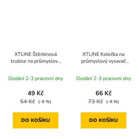
XTLINE Štěrbinová
XTLINE Kolečka na
trubice na průmyslový
průmyslový vysavač
vysavač XT102810
XT102819, 4 ks
Dodání 2-3 pracovní dny
Dodání 2-3 pracovní dny
49 Kč
66 Kč
54 Kč
73 Kč
(–9 %)
(–9 %)
DO KOŠÍKU
DO KOŠÍKU