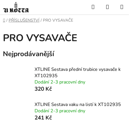
Přejít
Hledat
NÁKUP
na
KOŠÍK
obsah
DOMŮ
/
PŘÍSLUŠENSTVÍ
/
PRO VYSAVAČE
PRO VYSAVAČE
Nejprodávanější
XTLINE Sestava přední trubice vysavače k
XT102935
Dodání 2-3 pracovní dny
320 Kč
XTLINE Sestava vaku na listí k XT102935
Dodání 2-3 pracovní dny
241 Kč