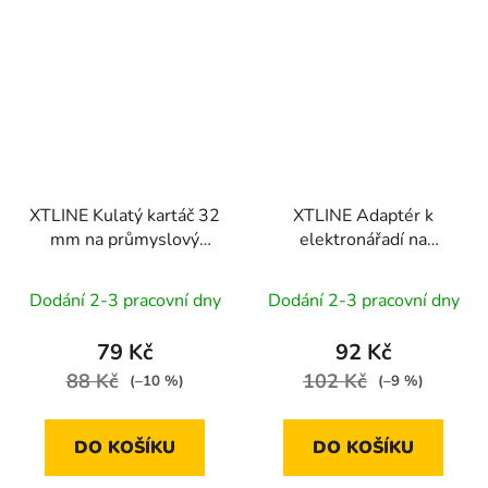
XTLINE Kulatý kartáč 32
XTLINE Adaptér k
mm na průmyslový
elektronářadí na
vysavač XT102810
průmyslový vysavač
XT102819
Dodání 2-3 pracovní dny
Dodání 2-3 pracovní dny
79 Kč
92 Kč
88 Kč
102 Kč
(–10 %)
(–9 %)
DO KOŠÍKU
DO KOŠÍKU