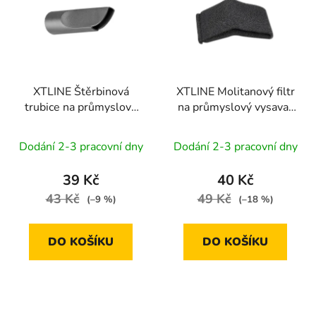
p
o
i
d
s
u
p
k
r
t
XTLINE Štěrbinová
XTLINE Molitanový filtr
o
ů
trubice na průmyslový
na průmyslový vysavač
d
vysavač XT102819
XT102819
u
Dodání 2-3 pracovní dny
Dodání 2-3 pracovní dny
k
t
39 Kč
40 Kč
ů
43 Kč
49 Kč
(–9 %)
(–18 %)
DO KOŠÍKU
DO KOŠÍKU