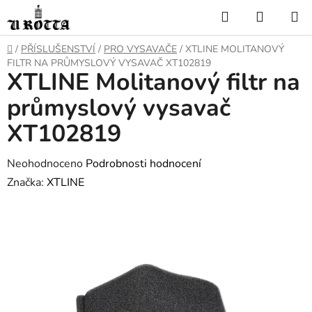
Přejít
Hledat
NÁKUP
na
KOŠÍK
obsah
DOMŮ
/
PŘÍSLUŠENSTVÍ
/
PRO VYSAVAČE
/
XTLINE MOLITANOVÝ
FILTR NA PRŮMYSLOVÝ VYSAVAČ XT102819
XTLINE Molitanový filtr na
průmyslový vysavač
XT102819
Průměrné
Neohodnoceno
Podrobnosti hodnocení
hodnocení
Značka:
XTLINE
produktu
je
0,0
z
5
hvězdiček.