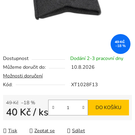
49 KČ
–18 %
Dostupnost
Dodání 2-3 pracovní dny
Můžeme doručit do:
10.8.2026
Možnosti doručení
Kód:
XT1028F13
49 Kč
–18 %
DO KOŠÍKU
40 Kč
/ ks
Měrná cena:
Tisk
Zeptat se
Sdílet