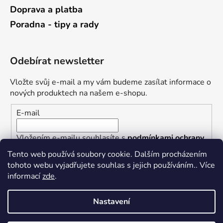
Doprava a platba
Poradna - tipy a rady
Odebírat newsletter
Vložte svůj e-mail a my vám budeme zasílat informace o
nových produktech na našem e-shopu.
E-mail
Vložením e-mailu souhlasíte s
podmínkami ochrany
osobních údajů
Tento web používá soubory cookie. Dalším procházením
tohoto webu vyjadřujete souhlas s jejich používáním.. Více
PŘIHLÁSIT SE
informací
zde
.
Nastavení