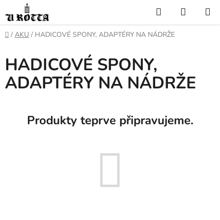
Přejít
Hledat
NÁKUP
na
KOŠÍK
obsah
DOMŮ
/
AKU
/
HADICOVÉ SPONY, ADAPTÉRY NA NÁDRŽE
HADICOVÉ SPONY,
ADAPTÉRY NA NÁDRŽE
Produkty teprve připravujeme.