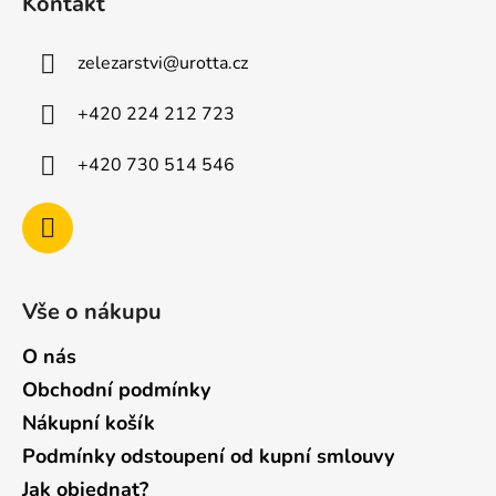
Kontakt
p
a
zelezarstvi
@
urotta.cz
t
í
+420 224 212 723
+420 730 514 546
Vše o nákupu
O nás
Obchodní podmínky
Nákupní košík
Podmínky odstoupení od kupní smlouvy
Jak objednat?