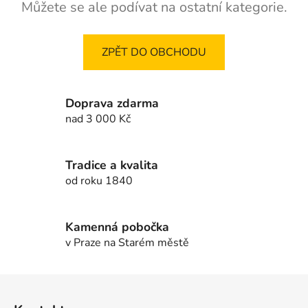
Můžete se ale podívat na ostatní kategorie.
ZPĚT DO OBCHODU
Doprava zdarma
nad 3 000 Kč
Tradice a kvalita
od roku 1840
Kamenná pobočka
v Praze na Starém městě
Z
á