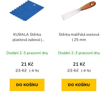
p
o
i
d
s
u
p
k
r
t
KUBALA Stěrka
Stěrka malířská ocelová
o
ů
plastová zubová |
| 25 mm
d
135x90 mm
u
Dodání 2-3 pracovní dny
Dodání 2-3 pracovní dny
k
t
21 Kč
21 Kč
ů
23 Kč
23 Kč
(–8 %)
(–8 %)
DO KOŠÍKU
DO KOŠÍKU