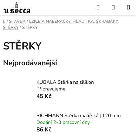
Přejít
Hledat
NÁKUP
na
KOŠÍK
obsah
DOMŮ
/
STAVBA
/
LŽÍCE A NABĚRAČKY, HLADÍTKA, ŠKRABÁKY,
STĚRKY
/
STĚRKY
STĚRKY
Nejprodávanější
KUBALA Stěrka na silikon
Připravujeme
45 Kč
RICHMANN Stěrka malířská | 120 mm
Dodání 2-3 pracovní dny
86 Kč