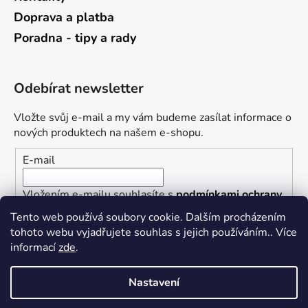
Doprava a platba
Poradna - tipy a rady
Odebírat newsletter
Vložte svůj e-mail a my vám budeme zasílat informace o
nových produktech na našem e-shopu.
E-mail
Vložením e-mailu souhlasíte s
podmínkami ochrany
osobních údajů
Tento web používá soubory cookie. Dalším procházením
tohoto webu vyjadřujete souhlas s jejich používáním.. Více
PŘIHLÁSIT SE
informací
zde
.
Nastavení