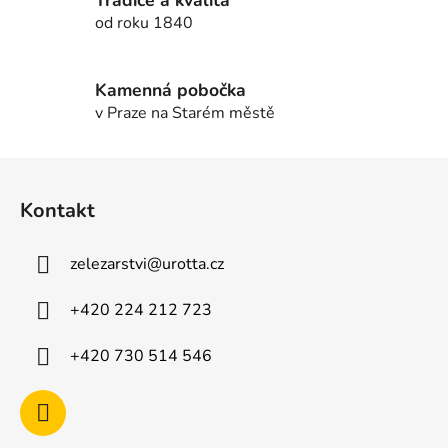
k
od roku 1840
y
v
ý
Kamenná pobočka
p
v Praze na Starém městě
i
s
u
Z
á
Kontakt
p
a
zelezarstvi
@
urotta.cz
t
í
+420 224 212 723
+420 730 514 546