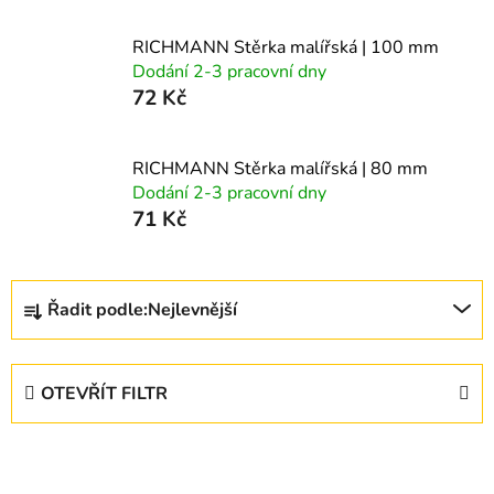
RICHMANN Stěrka malířská | 100 mm
Dodání 2-3 pracovní dny
72 Kč
RICHMANN Stěrka malířská | 80 mm
Dodání 2-3 pracovní dny
71 Kč
Ř
Řadit podle:
Nejlevnější
a
z
e
OTEVŘÍT FILTR
n
í
V
p
ý
r