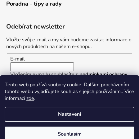
Poradna - tipy a rady
Odebírat newsletter
Vložte svůj e-mail a my vám budeme zasílat informace o
nových produktech na našem e-shopu.
E-mail
Vložením e-mailu souhlasíte s
podmínkami ochrany
osobních údajů
Tento web používá soubory cookie. Dalším procházením
tohoto webu vyjadřujete souhlas s jejich používáním.. Více
PŘIHLÁSIT SE
informací
zde
.
Nastavení
Vytvořil Shoptet
Souhlasím
Copyright 2026
Železářství U Rotta
. Všechna práva