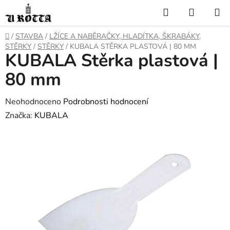
Přejít
Hledat
NÁKUP
na
KOŠÍK
obsah
DOMŮ
/
STAVBA
/
LŽÍCE A NABĚRAČKY, HLADÍTKA, ŠKRABÁKY,
STĚRKY
/
STĚRKY
/
KUBALA STĚRKA PLASTOVÁ | 80 MM
KUBALA Stěrka plastová |
80 mm
Průměrné
Neohodnoceno
Podrobnosti hodnocení
hodnocení
Značka:
KUBALA
produktu
je
0,0
z
5
hvězdiček.