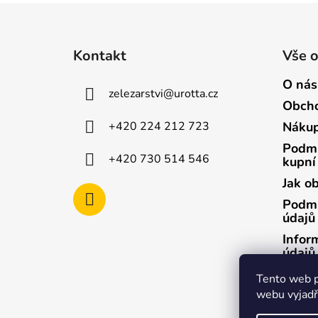
Z
á
Kontakt
Vše 
p
a
O nás
zelezarstvi
@
urotta.cz
t
Obcho
í
+420 224 212 723
Nákup
Podmí
+420 730 514 546
kupní
Jak o
Podmí
údajů
Infor
údajů
Infor
Tento web p
údajů
webu vyjadřu