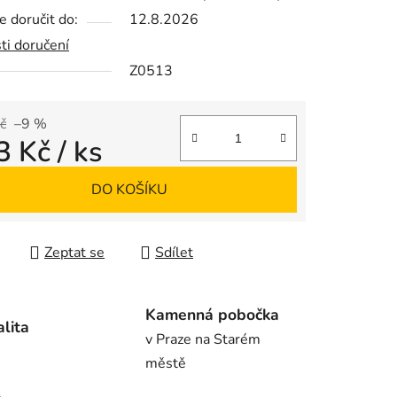
 doručit do:
12.8.2026
ti doručení
Z0513
ek.
č
–9 %
3 Kč
/ ks
 cena:
DO KOŠÍKU
Zeptat se
Sdílet
Kamenná pobočka
alita
v Praze na Starém
městě