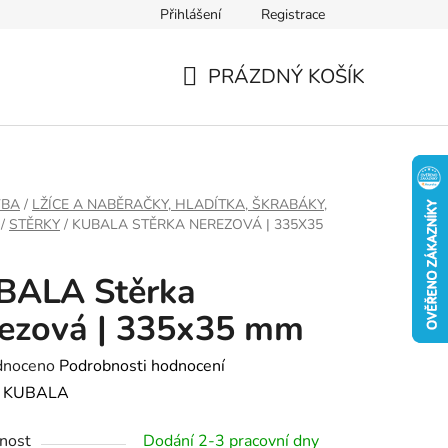
Přihlášení
Registrace
PRÁZDNÝ KOŠÍK
NÁKUPNÍ
KOŠÍK
VBA
/
LŽÍCE A NABĚRAČKY, HLADÍTKA, ŠKRABÁKY,
/
STĚRKY
/
KUBALA STĚRKA NEREZOVÁ | 335X35
BALA Stěrka
ezová | 335x35 mm
né
dnoceno
Podrobnosti hodnocení
ení
:
KUBALA
tu
nost
Dodání 2-3 pracovní dny