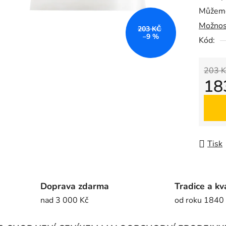
Můžeme
0,0
Možnos
z
203 KČ
–9 %
5
Kód:
hvězdič
203 K
18
Měrná
Tisk
Doprava zdarma
Tradice a kv
nad 3 000 Kč
od roku 1840