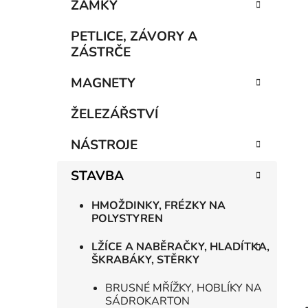
n
ZÁMKY
í
p
PETLICE, ZÁVORY A
a
ZÁSTRČE
n
MAGNETY
e
l
ŽELEZÁŘSTVÍ
NÁSTROJE
STAVBA
HMOŽDINKY, FRÉZKY NA
POLYSTYREN
LŽÍCE A NABĚRAČKY, HLADÍTKA,
ŠKRABÁKY, STĚRKY
BRUSNÉ MŘÍŽKY, HOBLÍKY NA
SÁDROKARTON