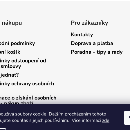
o nákupu
Pro zákazníky
Kontakty
dní podmínky
Doprava a platba
ní košík
Poradna - tipy a rady
nky odstoupení od
 smlouvy
bjednat?
nky ochrany osobních
mace o získání osobních
 - nákup zboží
mace o získání osobních
oužívá soubory cookie. Dalším procházením tohoto
 - zasílání newsletterů
jete souhlas s jejich používáním.. Více informací
zde
.