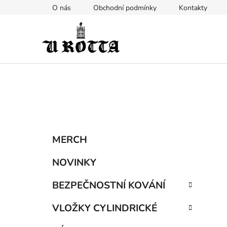
Přejít
O nás
Obchodní podmínky
Kontakty
na
obsah
P
K
Přeskočit
MERCH
a
kategorie
o
t
s
NOVINKY
e
t
g
BEZPEČNOSTNÍ KOVÁNÍ
r
o
a
r
VLOŽKY CYLINDRICKÉ
i
n
e