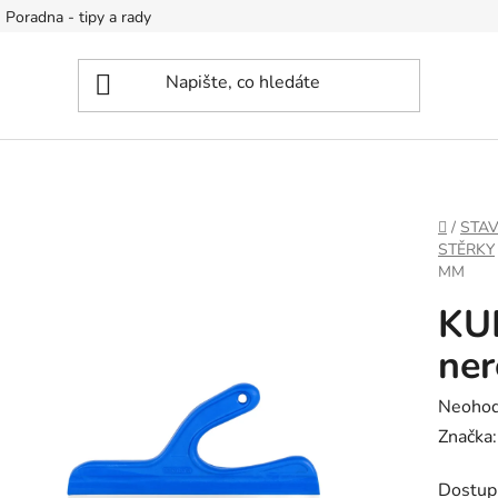
Poradna - tipy a rady
DOMŮ
/
STA
STĚRKY
MM
KU
ner
Průměr
Neoho
hodnoc
Značka
produk
Dostup
je