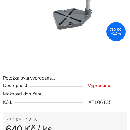
730 KČ
–12 %
Položka byla vyprodána…
Dostupnost
Vyprodáno
Možnosti doručení
Kód:
XT106135
730 Kč
–12 %
640 Kč
/ ks