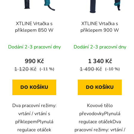
XTLINE Vrtačka s
XTLINE Vrtačka s
příklepem 850 W
příklepem 900 W
Dodání 2-3 pracovní dny
Dodání 2-3 pracovní dny
990 Kč
1 340 Kč
1 120 Kč
1 490 Kč
(–11 %)
(–10 %)
DO KOŠÍKU
DO KOŠÍKU
Dva pracovní režimy:
Kovové tělo
vrtání / vrtání s
převodovkyPlynulá
příklepemPlynulá
regulace otáčekDva
regulace otáček
pracovní režimy: vrtání /