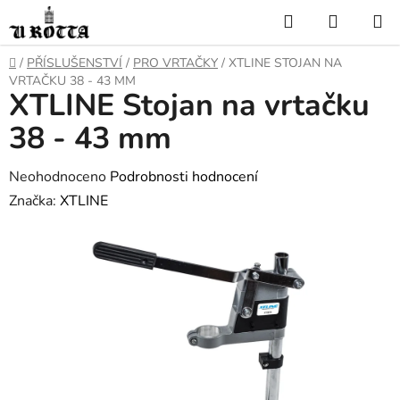
Přejít
Hledat
NÁKUP
na
KOŠÍK
obsah
DOMŮ
/
PŘÍSLUŠENSTVÍ
/
PRO VRTAČKY
/
XTLINE STOJAN NA
VRTAČKU 38 - 43 MM
XTLINE Stojan na vrtačku
38 - 43 mm
Průměrné
Neohodnoceno
Podrobnosti hodnocení
hodnocení
Značka:
XTLINE
produktu
je
0,0
z
5
hvězdiček.