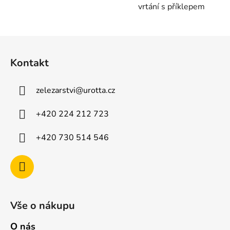
vrtání s příklepem
Z
á
Kontakt
p
a
zelezarstvi
@
urotta.cz
t
í
+420 224 212 723
+420 730 514 546
Vše o nákupu
O nás