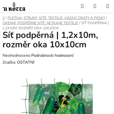
Přejít
Hledat
NÁKUP
na
KOŠÍK
obsah
DOMŮ
/
PLETIVA, STRUNY, SÍTĚ, TEXTÍLIE, VÁZACÍ DRÁTY A PÁSKY
/
OKENNÍ, PODPĚRNÉ SÍTĚ, NETKANÉ TEXTÍLIE
/
SÍŤ PODPĚRNÁ |
1,2X10M, ROZMĚR OKA 10X10CM
Síť podpěrná | 1,2x10m,
rozměr oka 10x10cm
Průměrné
Neohodnoceno
Podrobnosti hodnocení
hodnocení
Značka:
OSTATNÍ
produktu
je
0,0
z
5
hvězdiček.