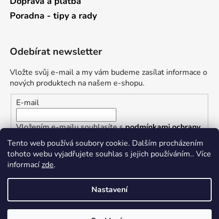
Doprava a platba
Poradna - tipy a rady
Odebírat newsletter
Vložte svůj e-mail a my vám budeme zasílat informace o
nových produktech na našem e-shopu.
E-mail
Vložením e-mailu souhlasíte s
podmínkami ochrany
osobních údajů
Tento web používá soubory cookie. Dalším procházením
tohoto webu vyjadřujete souhlas s jejich používáním.. Více
PŘIHLÁSIT SE
informací
zde
.
Nastavení
Vytvořil Shoptet