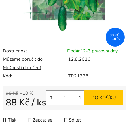
98 KČ
–10 %
Dostupnost
Dodání 2-3 pracovní dny
Můžeme doručit do:
12.8.2026
Možnosti doručení
Kód:
TR21775
98 Kč
–10 %
DO KOŠÍKU
88 Kč
/ ks
Měrná cena:
Tisk
Zeptat se
Sdílet