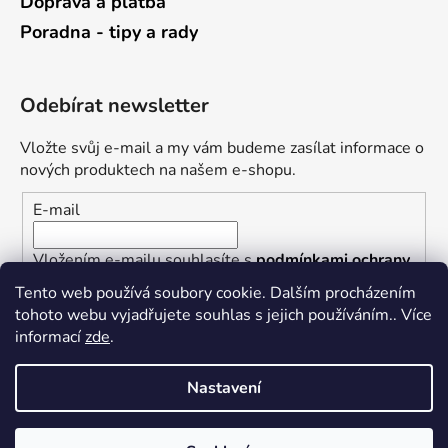
Doprava a platba
Poradna - tipy a rady
Odebírat newsletter
Vložte svůj e-mail a my vám budeme zasílat informace o
nových produktech na našem e-shopu.
E-mail
Vložením e-mailu souhlasíte s
podmínkami ochrany
osobních údajů
Tento web používá soubory cookie. Dalším procházením
tohoto webu vyjadřujete souhlas s jejich používáním.. Více
PŘIHLÁSIT SE
informací
zde
.
Nastavení
Vytvořil Shoptet