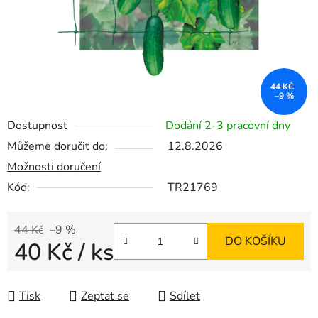
44 KČ
–9 %
Dostupnost
Dodání 2-3 pracovní dny
Můžeme doručit do:
12.8.2026
Možnosti doručení
Kód:
TR21769
44 Kč
–9 %
DO KOŠÍKU
40 Kč
/ ks
Měrná cena:
Tisk
Zeptat se
Sdílet