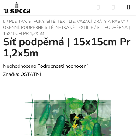
Přejít
Hledat
NÁKUP
na
KOŠÍK
obsah
DOMŮ
/
PLETIVA, STRUNY, SÍTĚ, TEXTÍLIE, VÁZACÍ DRÁTY A PÁSKY
/
OKENNÍ, PODPĚRNÉ SÍTĚ, NETKANÉ TEXTÍLIE
/
SÍŤ PODPĚRNÁ |
15X15CM PR 1,2X5M
Síť podpěrná | 15x15cm Pr
1,2x5m
Průměrné
Neohodnoceno
Podrobnosti hodnocení
hodnocení
Značka:
OSTATNÍ
produktu
je
0,0
z
5
hvězdiček.