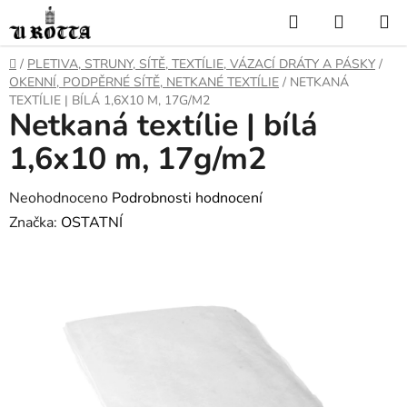
Přejít
Hledat
NÁKUP
na
KOŠÍK
obsah
DOMŮ
/
PLETIVA, STRUNY, SÍTĚ, TEXTÍLIE, VÁZACÍ DRÁTY A PÁSKY
/
OKENNÍ, PODPĚRNÉ SÍTĚ, NETKANÉ TEXTÍLIE
/
NETKANÁ
TEXTÍLIE | BÍLÁ 1,6X10 M, 17G/M2
Netkaná textílie | bílá
1,6x10 m, 17g/m2
Průměrné
Neohodnoceno
Podrobnosti hodnocení
hodnocení
Značka:
OSTATNÍ
produktu
je
0,0
z
5
hvězdiček.