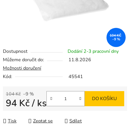
104 KČ
–9 %
Dostupnost
Dodání 2-3 pracovní dny
Můžeme doručit do:
11.8.2026
Možnosti doručení
Kód:
45541
104 Kč
–9 %
DO KOŠÍKU
94 Kč
/ ks
Měrná cena:
Tisk
Zeptat se
Sdílet