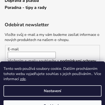
Doprava a platba
Poradna - tipy a rady
Odebírat newsletter
Vložte svůj e-mail a my vám budeme zasílat informace o
nových produktech na našem e-shopu.
E-mail
Vložením e-mailu souhlasíte s
podmínkami ochrany
osobních údajů
Tento web používá soubory cookie. Dalším procházením
tohoto webu vyjadřujete souhlas s jejich používáním.. Více
PŘIHLÁSIT SE
informací
zde
.
Nastavení
Vytvořil Shoptet