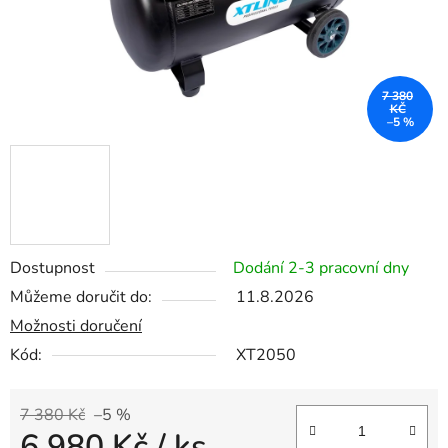
7 380
KČ
–5 %
Dostupnost
Dodání 2-3 pracovní dny
Můžeme doručit do:
11.8.2026
Možnosti doručení
Kód:
XT2050
7 380 Kč
–5 %
6 980 Kč
/ ks