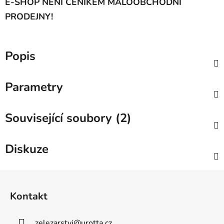
E-SHOP NENÍ CENÍKEM MALOOBCHODNÍ
PRODEJNY!
Popis
Parametry
Související soubory (2)
Diskuze
Z
á
Kontakt
p
a
zelezarstvi
@
urotta.cz