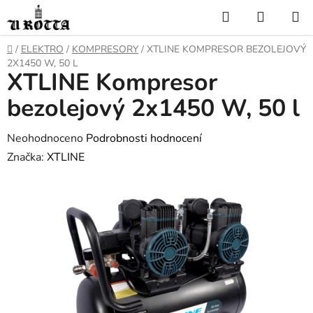
Přejít
Hledat
NÁKUP
na
KOŠÍK
obsah
DOMŮ
/
ELEKTRO
/
KOMPRESORY
/
XTLINE KOMPRESOR BEZOLEJOVÝ
2X1450 W, 50 L
XTLINE Kompresor
bezolejový 2x1450 W, 50 l
Průměrné
Neohodnoceno
Podrobnosti hodnocení
hodnocení
Značka:
XTLINE
produktu
je
0,0
z
5
hvězdiček.