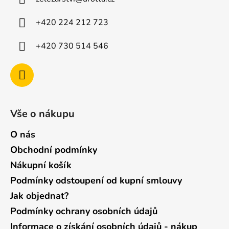
t
í
+420 224 212 723
+420 730 514 546
Vše o nákupu
O nás
Obchodní podmínky
Nákupní košík
Podmínky odstoupení od kupní smlouvy
Jak objednat?
Podmínky ochrany osobních údajů
Informace o získání osobních údajů - nákup