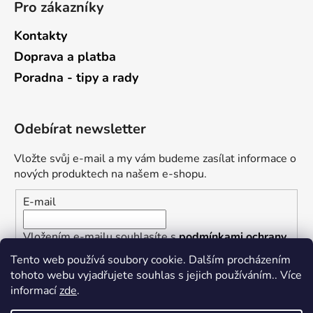
Pro zákazníky
Kontakty
Doprava a platba
Poradna - tipy a rady
Odebírat newsletter
Vložte svůj e-mail a my vám budeme zasílat informace o
nových produktech na našem e-shopu.
E-mail
Vložením e-mailu souhlasíte s
podmínkami ochrany
osobních údajů
Tento web používá soubory cookie. Dalším procházením
tohoto webu vyjadřujete souhlas s jejich používáním.. Více
PŘIHLÁSIT SE
informací
zde
.