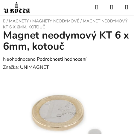
Přejít
Hledat
NÁKUP
na
KOŠÍK
obsah
DOMŮ
/
MAGNETY
/
MAGNETY NEODYMOVÉ
/
MAGNET NEODYMOVÝ
KT 6 X 6MM, KOTOUČ
Magnet neodymový KT 6 x
6mm, kotouč
Průměrné
Neohodnoceno
Podrobnosti hodnocení
hodnocení
Značka:
UNIMAGNET
produktu
je
0,0
z
5
hvězdiček.