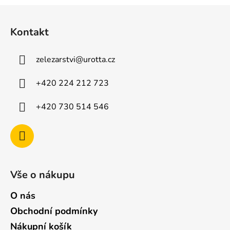
ý
Z
p
á
i
Kontakt
p
s
u
a
zelezarstvi
@
urotta.cz
t
í
+420 224 212 723
+420 730 514 546
Vše o nákupu
O nás
Obchodní podmínky
Nákupní košík