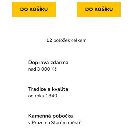
DO KOŠÍKU
DO KOŠÍKU
12
položek celkem
O
v
l
Doprava zdarma
á
d
nad 3 000 Kč
a
c
í
Tradice a kvalita
p
od roku 1840
r
v
k
Kamenná pobočka
y
v Praze na Starém městě
v