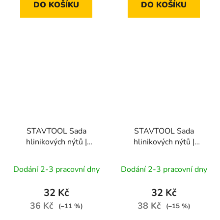
DO KOŠÍKU
DO KOŠÍKU
STAVTOOL Sada
STAVTOOL Sada
hlinikových nýtů |
hlinikových nýtů |
4,8x10 mm (1bal/50ks)
4,8x12,7 mm
(1bal/50ks)
Dodání 2-3 pracovní dny
Dodání 2-3 pracovní dny
32 Kč
32 Kč
36 Kč
38 Kč
(–11 %)
(–15 %)