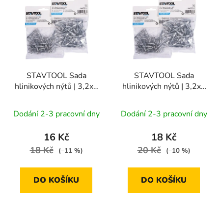
ý
r
p
o
i
d
s
u
p
k
r
t
STAVTOOL Sada
STAVTOOL Sada
o
ů
hlinikových nýtů | 3,2x6
hlinikových nýtů | 3,2x8
d
mm (1bal/50ks)
mm (1bal/50ks)
u
Dodání 2-3 pracovní dny
Dodání 2-3 pracovní dny
k
t
16 Kč
18 Kč
ů
18 Kč
20 Kč
(–11 %)
(–10 %)
DO KOŠÍKU
DO KOŠÍKU