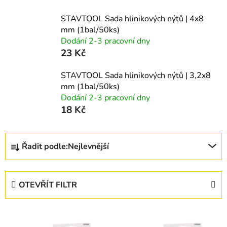
STAVTOOL Sada hlinikových nýtů | 4x8
mm (1bal/50ks)
Dodání 2-3 pracovní dny
23 Kč
STAVTOOL Sada hlinikových nýtů | 3,2x8
mm (1bal/50ks)
Dodání 2-3 pracovní dny
18 Kč
Ř
Řadit podle:
Nejlevnější
a
z
e
OTEVŘÍT FILTR
n
í
V
p