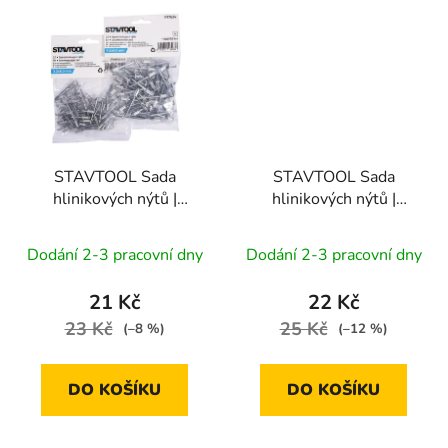
STAVTOOL Sada
STAVTOOL Sada
hlinikových nýtů |
hlinikových nýtů |
3,2x10 mm (1bal/50ks)
3,2x12,7 mm
(1bal/50ks)
Dodání 2-3 pracovní dny
Dodání 2-3 pracovní dny
21 Kč
22 Kč
23 Kč
25 Kč
(–8 %)
(–12 %)
DO KOŠÍKU
DO KOŠÍKU