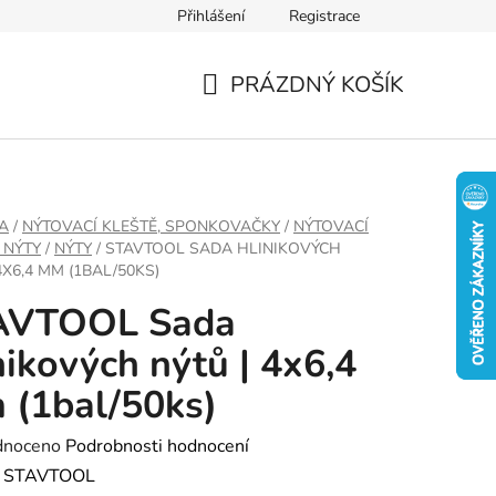
Přihlášení
Registrace
PRÁZDNÝ KOŠÍK
NÁKUPNÍ
KOŠÍK
A
/
NÝTOVACÍ KLEŠTĚ, SPONKOVAČKY
/
NÝTOVACÍ
 NÝTY
/
NÝTY
/
STAVTOOL SADA HLINIKOVÝCH
4X6,4 MM (1BAL/50KS)
AVTOOL Sada
nikových nýtů | 4x6,4
(1bal/50ks)
né
dnoceno
Podrobnosti hodnocení
ení
:
STAVTOOL