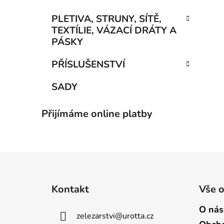
PLETIVA, STRUNY, SÍTĚ,
TEXTÍLIE, VÁZACÍ DRÁTY A
PÁSKY
PŘÍSLUŠENSTVÍ
SADY
Přijímáme online platby
Z
á
Kontakt
Vše 
p
a
O nás
zelezarstvi
@
urotta.cz
t