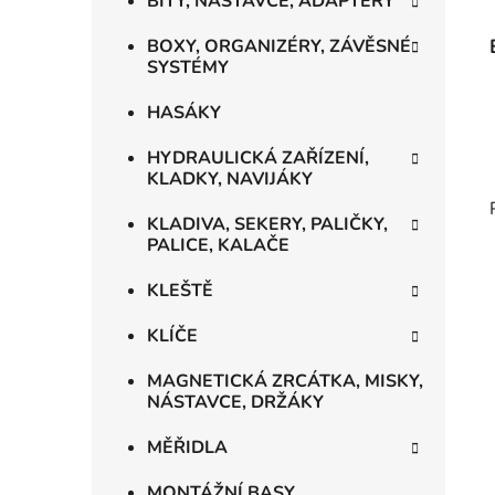
BITY, NÁSTAVCE, ADAPTÉRY
BOXY, ORGANIZÉRY, ZÁVĚSNÉ
SYSTÉMY
HASÁKY
HYDRAULICKÁ ZAŘÍZENÍ,
KLADKY, NAVIJÁKY
KLADIVA, SEKERY, PALIČKY,
PALICE, KALAČE
KLEŠTĚ
KLÍČE
MAGNETICKÁ ZRCÁTKA, MISKY,
NÁSTAVCE, DRŽÁKY
MĚŘIDLA
MONTÁŽNÍ BASY