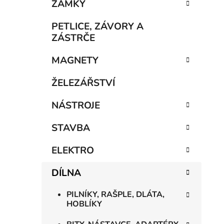
n
ZÁMKY
í
p
PETLICE, ZÁVORY A
a
ZÁSTRČE
n
MAGNETY
e
l
ŽELEZÁŘSTVÍ
NÁSTROJE
STAVBA
ELEKTRO
DÍLNA
PILNÍKY, RAŠPLE, DLÁTA,
HOBLÍKY