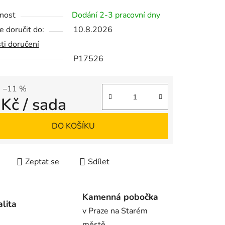
tu
nost
Dodání 2-3 pracovní dny
 doručit do:
10.8.2026
ti doručení
P17526
ek.
–11 %
 Kč
/ sada
 cena:
DO KOŠÍKU
Zeptat se
Sdílet
Kamenná pobočka
alita
v Praze na Starém
městě