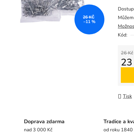
produk
Dostup
je
26 KČ
Můžeme
0,0
–11 %
Možnos
z
5
Kód:
hvězdič
26 Kč
23
Měrná
Tisk
Doprava zdarma
Tradice a kv
nad 3 000 Kč
od roku 1840