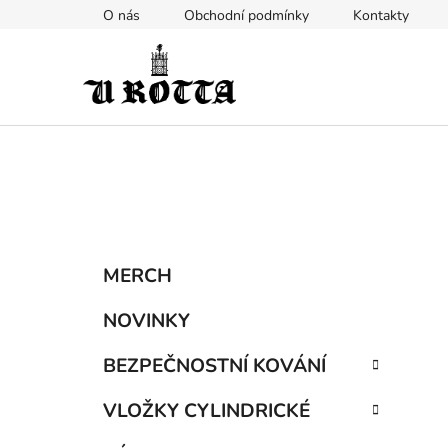
Přejít
O nás
Obchodní podmínky
Kontakty
na
obsah
P
K
Přeskočit
MERCH
a
kategorie
o
t
s
NOVINKY
e
t
g
BEZPEČNOSTNÍ KOVÁNÍ
r
o
a
r
VLOŽKY CYLINDRICKÉ
i
n
e