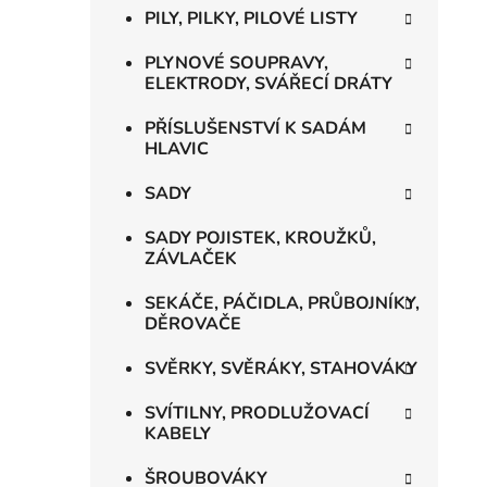
PILY, PILKY, PILOVÉ LISTY
PLYNOVÉ SOUPRAVY,
ELEKTRODY, SVÁŘECÍ DRÁTY
PŘÍSLUŠENSTVÍ K SADÁM
HLAVIC
SADY
SADY POJISTEK, KROUŽKŮ,
ZÁVLAČEK
SEKÁČE, PÁČIDLA, PRŮBOJNÍKY,
DĚROVAČE
SVĚRKY, SVĚRÁKY, STAHOVÁKY
SVÍTILNY, PRODLUŽOVACÍ
KABELY
ŠROUBOVÁKY