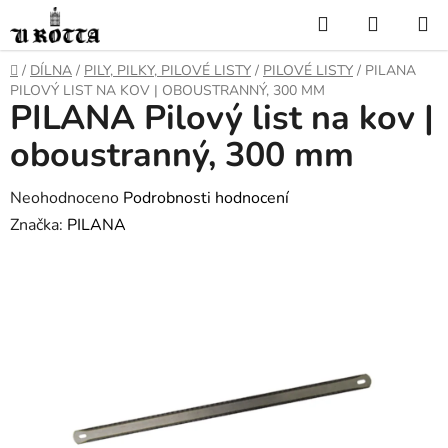
Přejít
Hledat
NÁKUP
na
KOŠÍK
obsah
DOMŮ
/
DÍLNA
/
PILY, PILKY, PILOVÉ LISTY
/
PILOVÉ LISTY
/
PILANA
PILOVÝ LIST NA KOV | OBOUSTRANNÝ, 300 MM
PILANA Pilový list na kov |
oboustranný, 300 mm
Průměrné
Neohodnoceno
Podrobnosti hodnocení
hodnocení
Značka:
PILANA
produktu
je
0,0
z
5
hvězdiček.