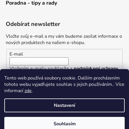
Poradna - tipy a rady
Odebírat newsletter
Vložte svůj e-mail a my vám budeme zasílat informace o
nových produktech na našem e-shopu.
E-mail
Vložením e-mailu souhlasíte s
podmínkami ochrany
osobních údajů
Tento web používá soubory cookie. Dalším procházením
tohoto webu vyjadřujete souhlas s jejich používáním.. Více
PŘIHLÁSIT SE
informací
zde
.
Nastavení
Vytvořil Shoptet
Souhlasím
Copyright 2026
Železářství U Rotta
. Všechna práva