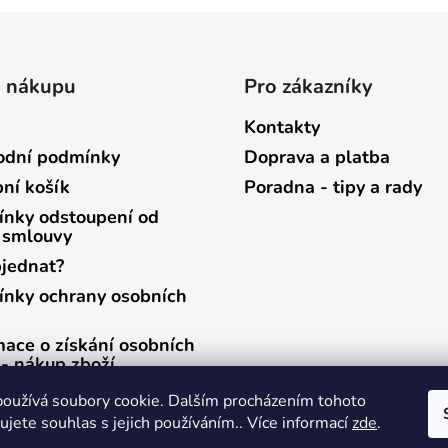
o nákupu
Pro zákazníky
Kontakty
dní podmínky
Doprava a platba
ní košík
Poradna - tipy a rady
nky odstoupení od
 smlouvy
bjednat?
nky ochrany osobních
mace o získání osobních
 - nákup zboží
mace o získání osobních
oužívá soubory cookie. Dalším procházením tohoto
 - zasílání newsletterů
jete souhlas s jejich používáním.. Více informací
zde
.