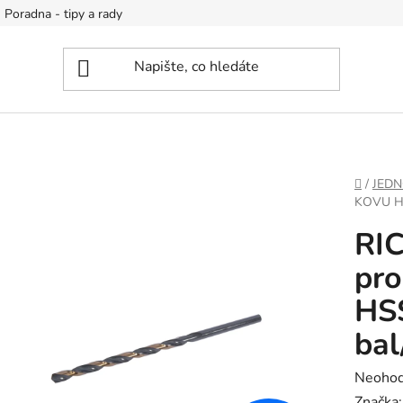
Poradna - tipy a rady
DOMŮ
/
JEDN
KOVU H
RI
pro
HS
bal
Průměr
Neoho
hodnoc
Značka