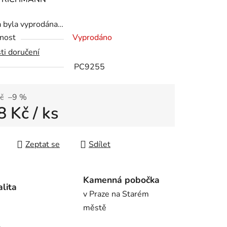
tu
a byla vyprodána…
nost
Vyprodáno
ti doručení
PC9255
ek.
č
–9 %
8 Kč
/ ks
 cena:
Zeptat se
Sdílet
Kamenná pobočka
alita
v Praze na Starém
městě