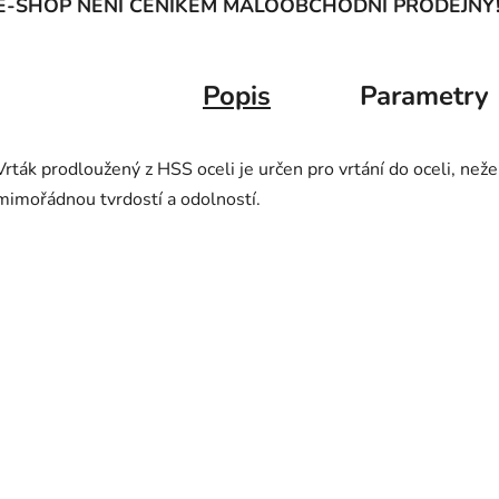
E-SHOP NENÍ CENÍKEM MALOOBCHODNÍ PRODEJNY
Popis
Parametry
Vrták prodloužený z HSS oceli je určen pro vrtání do oceli, než
mimořádnou tvrdostí a odolností.