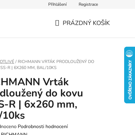
Přihlášení
Registrace
PRÁZDNÝ KOŠÍK
NÁKUPNÍ
KOŠÍK
OTLIVÉ
/
RICHMANN VRTÁK PRODLOUŽENÝ DO
SS-R | 6X260 MM, BAL/10KS
CHMANN Vrták
dloužený do kovu
S-R | 6x260 mm,
/10ks
né
dnoceno
Podrobnosti hodnocení
ení
:
RICHMANN