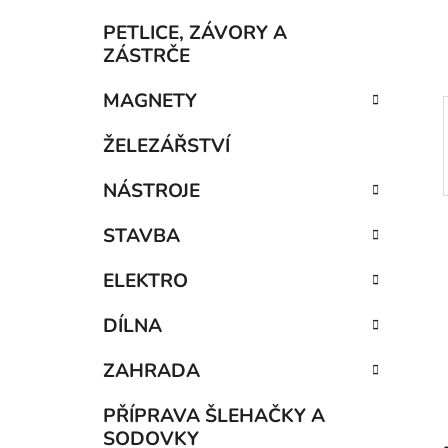
í
p
PETLICE, ZÁVORY A
a
ZÁSTRČE
n
MAGNETY
e
l
ŽELEZÁŘSTVÍ
NÁSTROJE
STAVBA
ELEKTRO
DÍLNA
ZAHRADA
PŘÍPRAVA ŠLEHAČKY A
SODOVKY