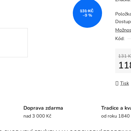
produk
131 KČ
Položk
je
–9 %
Dostup
0,0
Možnos
z
Kód:
5
hvězdič
131 K
11
Měrná
Tisk
Doprava zdarma
Tradice a kv
nad 3 000 Kč
od roku 1840