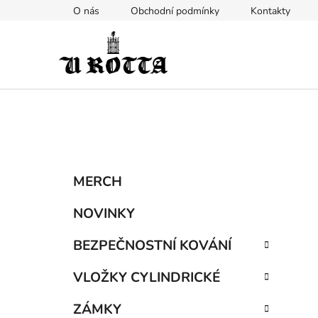
Přejít
O nás
Obchodní podmínky
Kontakty
na
obsah
P
K
Přeskočit
MERCH
a
kategorie
o
t
s
NOVINKY
e
t
g
BEZPEČNOSTNÍ KOVÁNÍ
r
o
a
r
VLOŽKY CYLINDRICKÉ
i
n
e
n
ZÁMKY