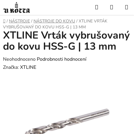
Přejít
Hledat
NÁKUP
na
KOŠÍK
obsah
DOMŮ
/
NÁSTROJE
/
NÁSTROJE DO KOVU
/
XTLINE VRTÁK
VYBRUŠOVANÝ DO KOVU HSS-G | 13 MM
XTLINE Vrták vybrušovaný
do kovu HSS-G | 13 mm
Průměrné
Neohodnoceno
Podrobnosti hodnocení
hodnocení
Značka:
XTLINE
produktu
je
0,0
z
5
hvězdiček.