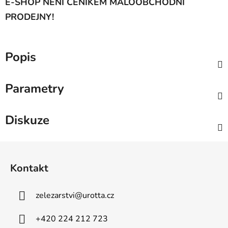
E-SHOP NENÍ CENÍKEM MALOOBCHODNÍ
PRODEJNY!
Popis
Parametry
Diskuze
Z
á
Kontakt
p
a
zelezarstvi
@
urotta.cz
t
í
+420 224 212 723