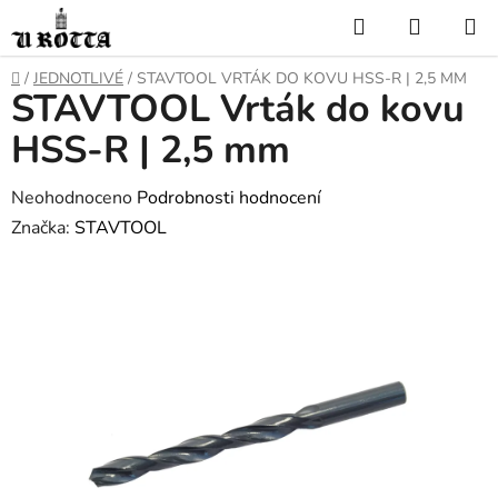
Přejít
Hledat
NÁKUP
na
KOŠÍK
obsah
DOMŮ
/
JEDNOTLIVÉ
/
STAVTOOL VRTÁK DO KOVU HSS-R | 2,5 MM
STAVTOOL Vrták do kovu
HSS-R | 2,5 mm
Průměrné
Neohodnoceno
Podrobnosti hodnocení
hodnocení
Značka:
STAVTOOL
produktu
je
0,0
z
5
hvězdiček.