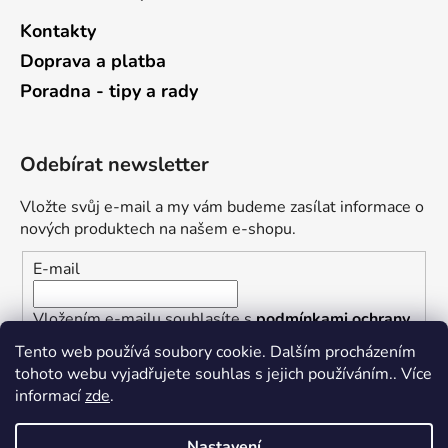
Kontakty
Doprava a platba
Poradna - tipy a rady
Odebírat newsletter
Vložte svůj e-mail a my vám budeme zasílat informace o
nových produktech na našem e-shopu.
E-mail
Vložením e-mailu souhlasíte s
podmínkami ochrany
osobních údajů
Tento web používá soubory cookie. Dalším procházením
tohoto webu vyjadřujete souhlas s jejich používáním.. Více
PŘIHLÁSIT SE
informací
zde
.
Nastavení