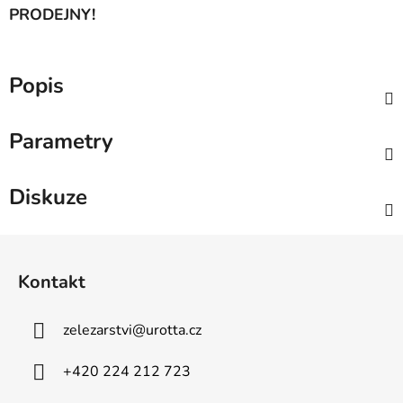
PRODEJNY!
Popis
Parametry
Diskuze
Z
á
Kontakt
p
a
zelezarstvi
@
urotta.cz
t
í
+420 224 212 723