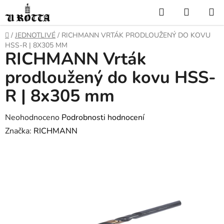
Přejít
Hledat
NÁKUP
na
KOŠÍK
obsah
DOMŮ
/
JEDNOTLIVÉ
/
RICHMANN VRTÁK PRODLOUŽENÝ DO KOVU
HSS-R | 8X305 MM
RICHMANN Vrták
prodloužený do kovu HSS-
R | 8x305 mm
Průměrné
Neohodnoceno
Podrobnosti hodnocení
hodnocení
Značka:
RICHMANN
produktu
je
0,0
z
5
hvězdiček.