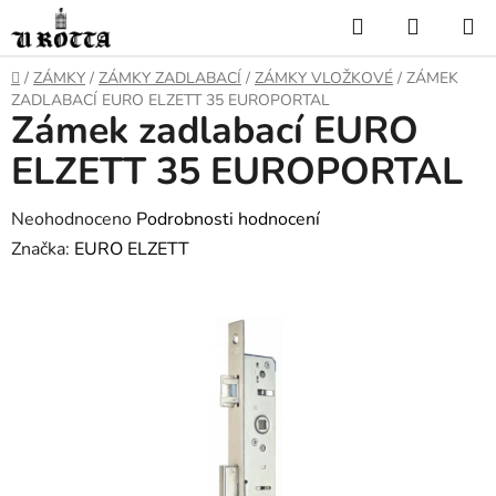
Přejít
Hledat
NÁKUP
na
KOŠÍK
obsah
DOMŮ
/
ZÁMKY
/
ZÁMKY ZADLABACÍ
/
ZÁMKY VLOŽKOVÉ
/
ZÁMEK
ZADLABACÍ EURO ELZETT 35 EUROPORTAL
Zámek zadlabací EURO
ELZETT 35 EUROPORTAL
Průměrné
Neohodnoceno
Podrobnosti hodnocení
hodnocení
Značka:
EURO ELZETT
produktu
je
0,0
z
5
hvězdiček.