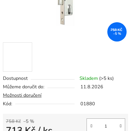
758 KČ
–5 %
Dostupnost
Skladem
(>5 ks)
Můžeme doručit do:
11.8.2026
Možnosti doručení
Kód:
01880
758 Kč
–5 %
713 Kč
/ ks