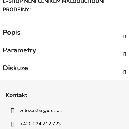
E-SHOP NENÍ CENÍKEM MALOOBCHODNÍ
PRODEJNY!
Popis
Parametry
Diskuze
Z
á
Kontakt
p
a
zelezarstvi
@
urotta.cz
t
í
+420 224 212 723