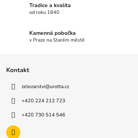
v
Tradice a kvalita
k
od roku 1840
y
v
ý
Kamenná pobočka
p
v Praze na Starém městě
i
s
u
Z
á
Kontakt
p
a
zelezarstvi
@
urotta.cz
t
í
+420 224 212 723
+420 730 514 546