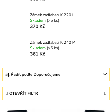
Zámek zadlabací K 220 L
Skladem
(>5 ks)
370 Kč
Zámek zadlabací K 240 P
Skladem
(>5 ks)
361 Kč
Ř
Řadit podle:
Doporučujeme
a
z
e
OTEVŘÍT FILTR
n
í
V
p