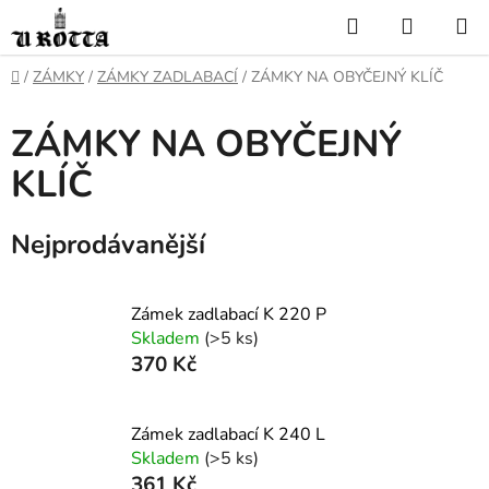
Přejít
Hledat
NÁKUP
na
KOŠÍK
obsah
DOMŮ
/
ZÁMKY
/
ZÁMKY ZADLABACÍ
/
ZÁMKY NA OBYČEJNÝ KLÍČ
ZÁMKY NA OBYČEJNÝ
KLÍČ
Nejprodávanější
Zámek zadlabací K 220 P
Skladem
(>5 ks)
370 Kč
Zámek zadlabací K 240 L
Skladem
(>5 ks)
361 Kč