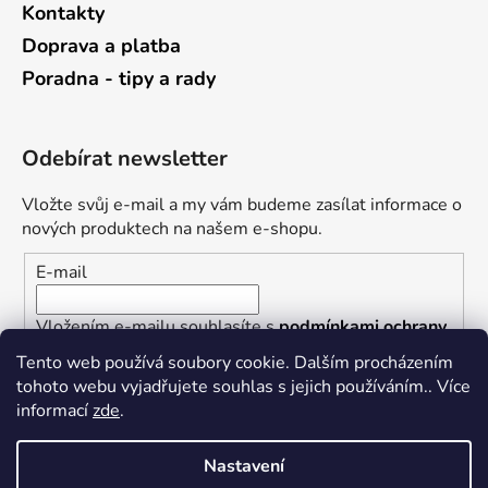
Kontakty
Doprava a platba
Poradna - tipy a rady
Odebírat newsletter
Vložte svůj e-mail a my vám budeme zasílat informace o
nových produktech na našem e-shopu.
E-mail
Vložením e-mailu souhlasíte s
podmínkami ochrany
osobních údajů
Tento web používá soubory cookie. Dalším procházením
tohoto webu vyjadřujete souhlas s jejich používáním.. Více
PŘIHLÁSIT SE
informací
zde
.
Nastavení