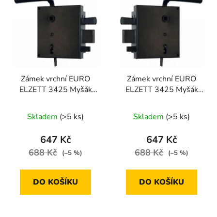
ý
r
p
o
i
d
s
u
p
k
r
t
Zámek vrchní EURO
Zámek vrchní EURO
o
ů
ELZETT 3425 Myšák
ELZETT 3425 Myšák
d
levý
pravý
u
Skladem
(>5 ks)
Skladem
(>5 ks)
k
t
647 Kč
647 Kč
ů
688 Kč
688 Kč
(–5 %)
(–5 %)
DO KOŠÍKU
DO KOŠÍKU