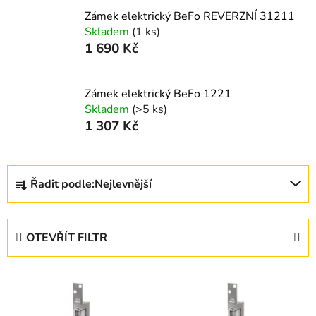
Zámek elektrický BeFo REVERZNÍ 31211
Skladem
(1 ks)
1 690 Kč
Zámek elektrický BeFo 1221
Skladem
(>5 ks)
1 307 Kč
Ř
Řadit podle:
Nejlevnější
a
z
e
OTEVŘÍT FILTR
n
í
V
p
ý
r