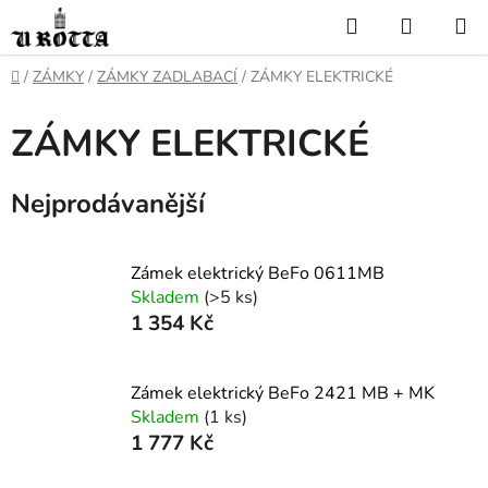
Přejít
Hledat
NÁKUP
na
KOŠÍK
obsah
DOMŮ
/
ZÁMKY
/
ZÁMKY ZADLABACÍ
/
ZÁMKY ELEKTRICKÉ
ZÁMKY ELEKTRICKÉ
Nejprodávanější
Zámek elektrický BeFo 0611MB
Skladem
(>5 ks)
1 354 Kč
Zámek elektrický BeFo 2421 MB + MK
Skladem
(1 ks)
1 777 Kč