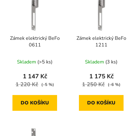
p
o
i
d
s
u
p
k
r
t
Zámek elektrický BeFo
Zámek elektrický BeFo
o
ů
0611
1211
d
u
Skladem
(>5 ks)
Skladem
(3 ks)
k
t
1 147 Kč
1 175 Kč
ů
1 220 Kč
1 250 Kč
(–5 %)
(–6 %)
DO KOŠÍKU
DO KOŠÍKU