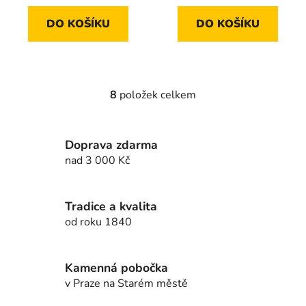
DO KOŠÍKU
DO KOŠÍKU
8
položek celkem
O
v
l
Doprava zdarma
á
d
nad 3 000 Kč
a
c
í
Tradice a kvalita
p
od roku 1840
r
v
k
Kamenná pobočka
y
v Praze na Starém městě
v