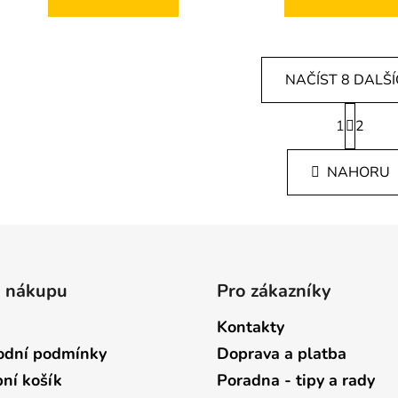
NAČÍST 8 DALŠ
S
1
t
2
O
r
v
á
l
NAHORU
n
á
k
d
o
v
a
á
c
n
í
í
p
o nákupu
Pro zákazníky
r
Kontakty
v
k
dní podmínky
Doprava a platba
y
ní košík
Poradna - tipy a rady
v