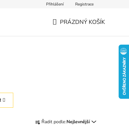
Přihlášení
Registrace
PRÁZDNÝ KOŠÍK
NÁKUPNÍ
KOŠÍK
R
Ř
Řadit podle:
Nejlevnější
a