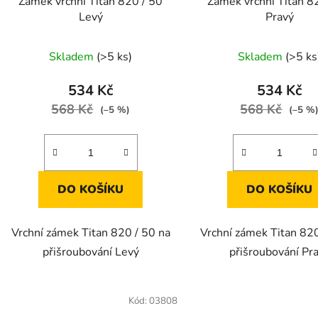
Zámek vrchní Titan 820 / 50
Zámek vrchní Titan 8
Levý
Pravý
Skladem
(>5 ks)
Skladem
(>5 ks
534 Kč
534 Kč
568 Kč
568 Kč
(–5 %)
(–5 %
DO KOŠÍKU
DO KOŠÍKU
Vrchní zámek Titan 820 / 50 na
Vrchní zámek Titan 820
přišroubování Levý
přišroubování Pr
Kód:
03808