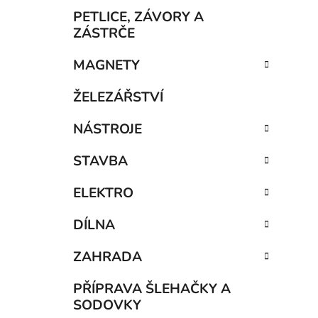
p
PETLICE, ZÁVORY A
a
ZÁSTRČE
n
MAGNETY
e
i
l
ŽELEZÁŘSTVÍ
NÁSTROJE
STAVBA
ELEKTRO
DÍLNA
ZAHRADA
PŘÍPRAVA ŠLEHAČKY A
SODOVKY