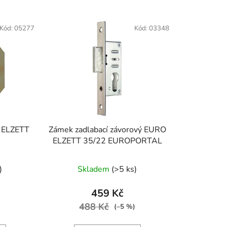
z
e
Kód:
05277
Kód:
03348
n
í
p
r
o
d
u
k
O ELZETT
Zámek zadlabací závorový EURO
t
ELZETT 35/22 EUROPORTAL
ů
)
Skladem
(>5 ks)
459 Kč
488 Kč
)
(–5 %)