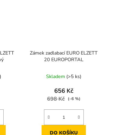
ELZETT
Zámek zadlabací EURO ELZETT
vý
20 EUROPORTAL
)
Skladem
(>5 ks)
656 Kč
698 Kč
)
(–6 %)
DO KOŠÍKU