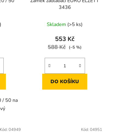
20 / 50
Zámek zadlabací EURO ELZETT
3436
Průměrné
)
Skladem
(>5 ks)
hodnocení
produktu
553 Kč
je
588 Kč
)
(–5 %)
4,3
z
5
hvězdiček.
DO KOŠÍKU
 / 50 na
avý
Kód:
04949
Kód:
04951