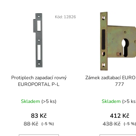
V
ý
Kód:
12826
p
s
p
r
o
d
Protiplech zapadací rovný
Zámek zadlabací EUR
u
EUROPORTAL P-L
777
k
t
Skladem
(>5 ks)
Skladem
(>5 ks
ů
83 Kč
412 Kč
88 Kč
438 Kč
(–5 %)
(–5 %