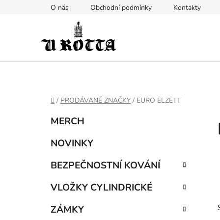
Přejít
O nás
Obchodní podmínky
Kontakty
na
obsah
DOMŮ
/
PRODÁVANÉ ZNAČKY
/
EURO ELZETT
P
K
Přeskočit
MERCH
a
kategorie
o
t
s
NOVINKY
e
t
g
BEZPEČNOSTNÍ KOVÁNÍ
r
o
a
r
VLOŽKY CYLINDRICKÉ
i
n
e
n
ZÁMKY
í