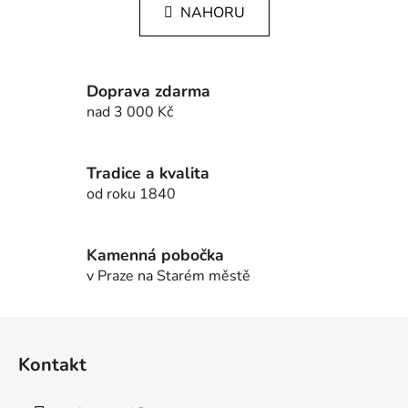
l
k
NAHORU
á
o
d
v
a
á
c
n
Doprava zdarma
í
í
nad 3 000 Kč
p
r
v
Tradice a kvalita
k
od roku 1840
y
v
ý
Kamenná pobočka
p
v Praze na Starém městě
i
s
u
Z
á
Kontakt
p
a