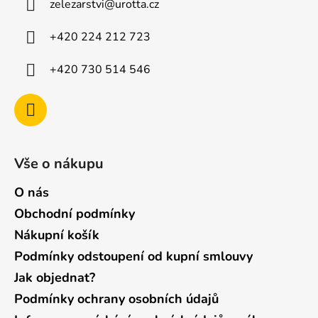
zelezarstvi
@
urotta.cz
t
í
+420 224 212 723
+420 730 514 546
Vše o nákupu
O nás
Obchodní podmínky
Nákupní košík
Podmínky odstoupení od kupní smlouvy
Jak objednat?
Podmínky ochrany osobních údajů