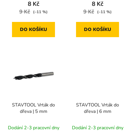
8 Kč
8 Kč
ů
9 Kč
9 Kč
(–11 %)
(–11 %)
DO KOŠÍKU
DO KOŠÍKU
STAVTOOL Vrták do
STAVTOOL Vrták do
dřeva | 5 mm
dřeva | 6 mm
Dodání 2-3 pracovní dny
Dodání 2-3 pracovní dny