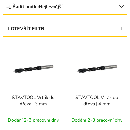
Ř
Řadit podle:
Nejlevnější
a
z
e
OTEVŘÍT FILTR
n
í
V
p
ý
r
p
o
i
d
s
u
p
k
r
t
STAVTOOL Vrták do
STAVTOOL Vrták do
o
ů
dřeva | 3 mm
dřeva | 4 mm
d
u
Dodání 2-3 pracovní dny
Dodání 2-3 pracovní dny
k
t