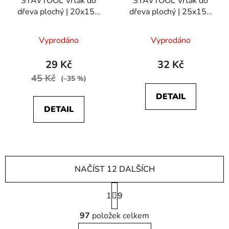
STAVTOOL Vrták do
STAVTOOL Vrták do
dřeva plochý | 20x150
dřeva plochý | 25x150
mm
mm
Vyprodáno
Vyprodáno
29 Kč
32 Kč
45 Kč
(–35 %)
DETAIL
DETAIL
NAČÍST 12 DALŠÍCH
S
1
t
9
r
O
á
97
položek celkem
v
n