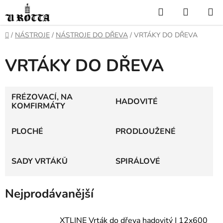
Přejít
Hledat
NÁKUP
na
KOŠÍK
obsah
DOMŮ
/
NÁSTROJE
/
NÁSTROJE DO DŘEVA
/
VRTÁKY DO DŘEVA
VRTÁKY DO DŘEVA
FRÉZOVACÍ, NA
HADOVITÉ
KOMFIRMÁTY
PLOCHÉ
PRODLOUŽENÉ
SADY VRTÁKŮ
SPIRÁLOVÉ
Nejprodávanější
XTLINE Vrták do dřeva hadovitý | 12x600