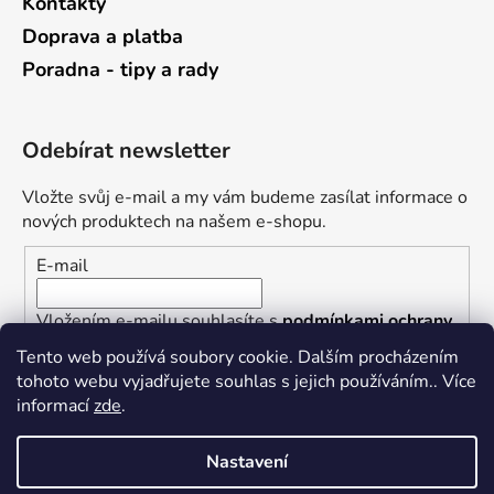
Kontakty
Doprava a platba
Poradna - tipy a rady
Odebírat newsletter
Vložte svůj e-mail a my vám budeme zasílat informace o
nových produktech na našem e-shopu.
E-mail
Vložením e-mailu souhlasíte s
podmínkami ochrany
osobních údajů
Tento web používá soubory cookie. Dalším procházením
tohoto webu vyjadřujete souhlas s jejich používáním.. Více
PŘIHLÁSIT SE
informací
zde
.
Nastavení