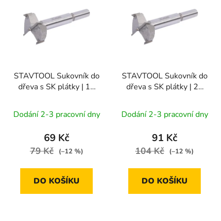
ý
r
p
o
i
d
s
u
p
k
r
t
STAVTOOL Sukovník do
STAVTOOL Sukovník do
o
ů
dřeva s SK plátky | 15
dřeva s SK plátky | 20
d
mm
mm
u
Dodání 2-3 pracovní dny
Dodání 2-3 pracovní dny
k
t
69 Kč
91 Kč
ů
79 Kč
104 Kč
(–12 %)
(–12 %)
DO KOŠÍKU
DO KOŠÍKU