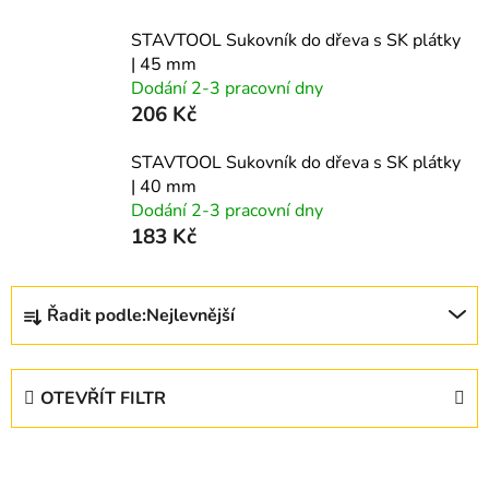
STAVTOOL Sukovník do dřeva s SK plátky
| 45 mm
Dodání 2-3 pracovní dny
206 Kč
STAVTOOL Sukovník do dřeva s SK plátky
| 40 mm
Dodání 2-3 pracovní dny
183 Kč
Ř
Řadit podle:
Nejlevnější
a
z
e
OTEVŘÍT FILTR
n
í
V
p