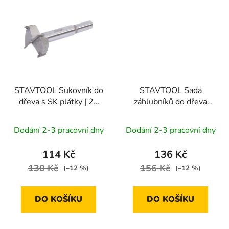
STAVTOOL Sukovník do
STAVTOOL Sada
dřeva s SK plátky | 25
záhlubníků do dřeva
mm
90°, 3 díly | blistrový
obal
Dodání 2-3 pracovní dny
Dodání 2-3 pracovní dny
114 Kč
136 Kč
130 Kč
156 Kč
(–12 %)
(–12 %)
DO KOŠÍKU
DO KOŠÍKU