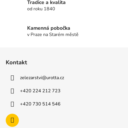
Tradice a kvalita
k
od roku 1840
y
v
ý
Kamenná pobočka
p
v Praze na Starém městě
i
s
u
Z
á
Kontakt
p
a
zelezarstvi
@
urotta.cz
t
í
+420 224 212 723
+420 730 514 546