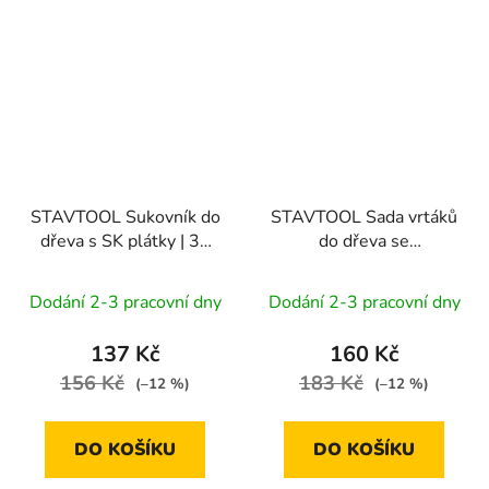
STAVTOOL Sukovník do
STAVTOOL Sada vrtáků
dřeva s SK plátky | 30
do dřeva se
mm
záhlubníkem 4 díly | 3-6
mm, blistrový obal
Dodání 2-3 pracovní dny
Dodání 2-3 pracovní dny
137 Kč
160 Kč
156 Kč
183 Kč
(–12 %)
(–12 %)
DO KOŠÍKU
DO KOŠÍKU