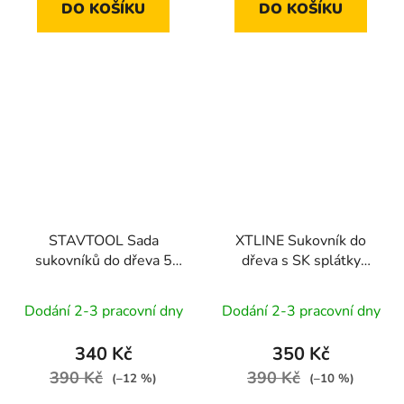
DO KOŠÍKU
DO KOŠÍKU
STAVTOOL Sada
XTLINE Sukovník do
sukovníků do dřeva 5
dřeva s SK splátky
dílů | 15-35 mm,
tříbřitý | 35 mm
dřevěný box
Dodání 2-3 pracovní dny
Dodání 2-3 pracovní dny
340 Kč
350 Kč
390 Kč
390 Kč
(–12 %)
(–10 %)