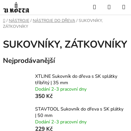
Přejít
Hledat
NÁKUP
na
KOŠÍK
obsah
DOMŮ
/
NÁSTROJE
/
NÁSTROJE DO DŘEVA
/
SUKOVNÍKY,
ZÁTKOVNÍKY
SUKOVNÍKY, ZÁTKOVNÍKY
Nejprodávanější
XTLINE Sukovník do dřeva s SK splátky
tříbřitý | 35 mm
Dodání 2-3 pracovní dny
350 Kč
STAVTOOL Sukovník do dřeva s SK plátky
| 50 mm
Dodání 2-3 pracovní dny
229 Kč