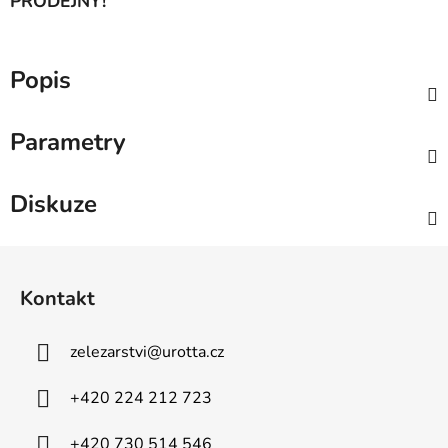
PRODEJNY!
Popis
Parametry
Diskuze
Z
á
Kontakt
p
a
zelezarstvi
@
urotta.cz
t
í
+420 224 212 723
+420 730 514 546