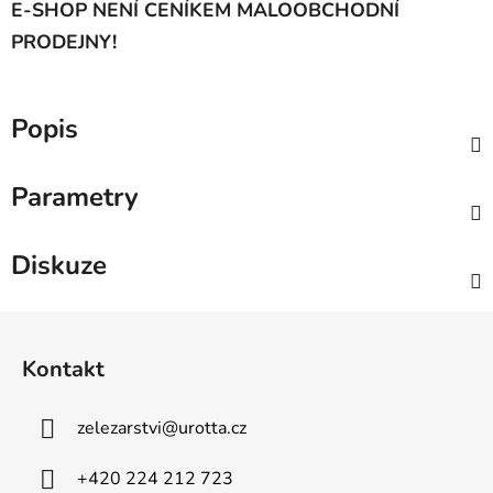
E-SHOP NENÍ CENÍKEM MALOOBCHODNÍ
PRODEJNY!
Popis
Parametry
Diskuze
Z
á
Kontakt
p
a
zelezarstvi
@
urotta.cz
t
í
+420 224 212 723