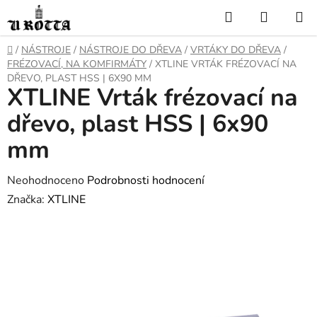
Přejít
Hledat
NÁKUP
na
KOŠÍK
obsah
DOMŮ
/
NÁSTROJE
/
NÁSTROJE DO DŘEVA
/
VRTÁKY DO DŘEVA
/
FRÉZOVACÍ, NA KOMFIRMÁTY
/
XTLINE VRTÁK FRÉZOVACÍ NA
DŘEVO, PLAST HSS | 6X90 MM
XTLINE Vrták frézovací na
dřevo, plast HSS | 6x90
mm
Průměrné
Neohodnoceno
Podrobnosti hodnocení
hodnocení
Značka:
XTLINE
produktu
je
0,0
z
5
hvězdiček.